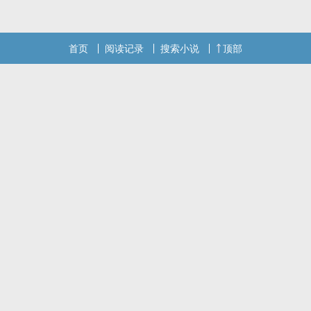
话请不要忘记向您QQ群和微博里的朋友推荐哦！
首页
阅读记录
搜索小说
顶部