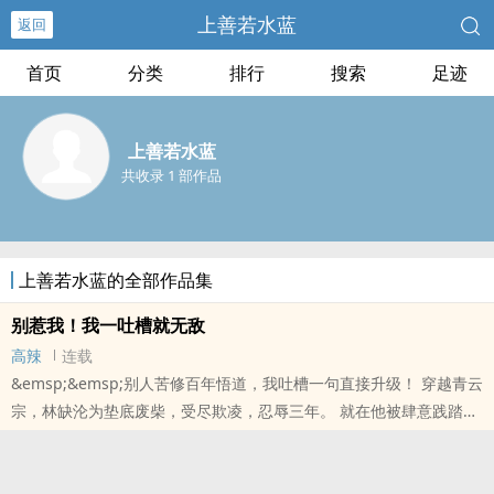
上善若水蓝
返回
首页
分类
排行
搜索
足迹
上善若水蓝
共收录 1 部作品
上善若水蓝的全部作品集
别惹我！我一吐槽就无敌
高辣
连载
&emsp;&emsp;别人苦修百年悟道，我吐槽一句直接升级！ 穿越青云
宗，林缺沦为垫底废柴，受尽欺凌，忍辱三年。 就在他被肆意践踏、
走投无路之际，逆天吐槽系统骤然觉醒！ 同步解锁万法不灭神体，诸
天嘴炮法则加持！ 怼人就能..
本站提示：各位书友要是觉得《别惹我！我一吐槽就无敌》还不错的