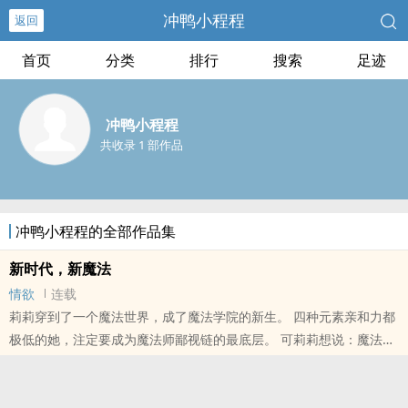
冲鸭小程程
返回
首页
分类
排行
搜索
足迹
冲鸭小程程
共收录 1 部作品
冲鸭小程程的全部作品集
新时代，新魔法
情欲
连载
莉莉穿到了一个魔法世界，成了魔法学院的新生。 四种元素亲和力都
极低的她，注定要成为魔法师鄙视链的最底层。 可莉莉想说：魔法岂
是如此不便之物？ 魔法竞技场上。 【水之精灵啊，请以氢和氧..
本站提示：各位书友要是觉得《新时代，新魔法》还不错的话请不要
忘记向您QQ群和微博里的朋友推荐哦！