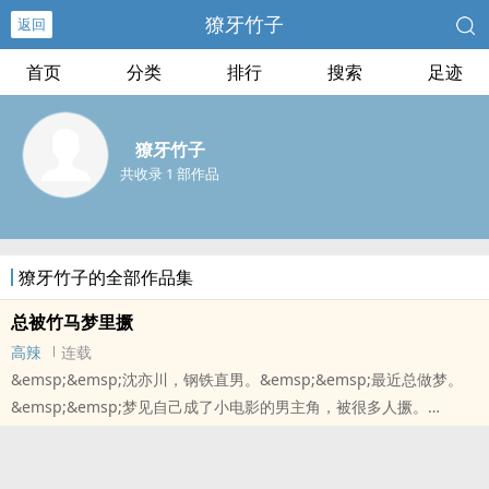
獠牙竹子
返回
首页
分类
排行
搜索
足迹
獠牙竹子
共收录 1 部作品
獠牙竹子的全部作品集
总被竹马梦里撅
高辣
连载
&emsp;&emsp;沈亦川，钢铁直男。&emsp;&emsp;最近总做梦。
&emsp;&emsp;梦见自己成了小电影的男主角，被很多人撅。
&emsp;&emsp;每个撅他的人，都长着高冷竹马的那张脸。
&emsp;&emsp;.&emsp;&emsp;世界一：大学生【已完成】
&emsp;&a