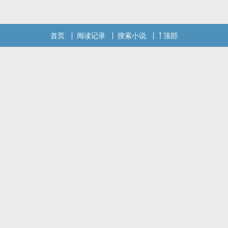
本站提示：各位书友要是觉得《总被竹马梦里撅》还不错的话请不要
忘记向您QQ群和微博里的朋友推荐哦！
首页
阅读记录
搜索小说
顶部