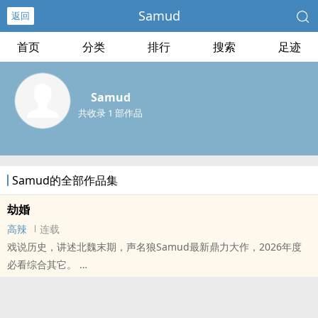
Samud
返回
首页
分类
排行
搜索
足迹
Samud
共收录 1 部作品
Samud的全部作品集
劫婚
高辣
连载
戏说历史，讲述北魏末期，声名狼Samud最新鼎力大作，2026年度
必看综合其它。
本站提示：各位书友要是觉得《劫婚》还不错的话请不要忘记向您QQ
群和微博里的朋友推荐哦！