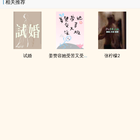
相关推荐
试婚
姜赞容她受苦又受难（NPH）
张柠檬2