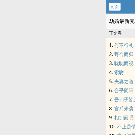
封面
劫婚最新完
正文卷
何不行礼
野合而归
眈眈而视
索吻
夫妻之道
合乎阴阳
吾四子皆
官兵来袭
相拥而眠
不止是