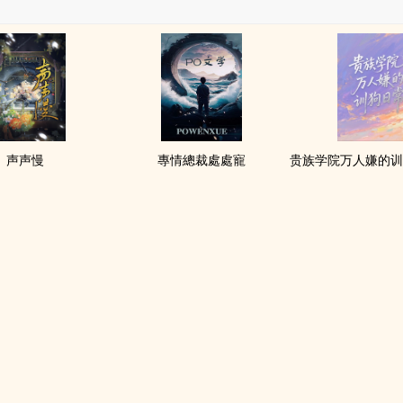
声声慢
專情總裁處處寵