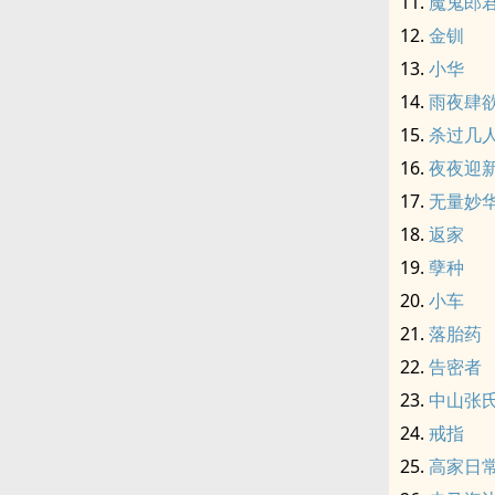
魔鬼郎
金钏
小华
雨夜肆
杀过几
夜夜迎
无量妙华
返家
孽种
小车
落胎药
告密者
中山张氏 q
戒指
高家日