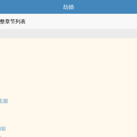
劫婚
整章节列表
五眼
情欲