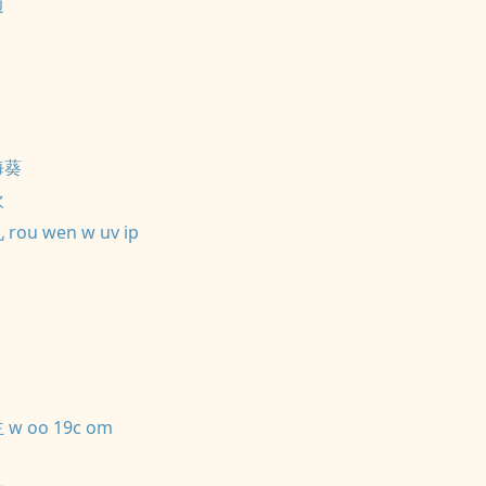
边
海葵
欢
ou wen w uv ip
w oo 19c om