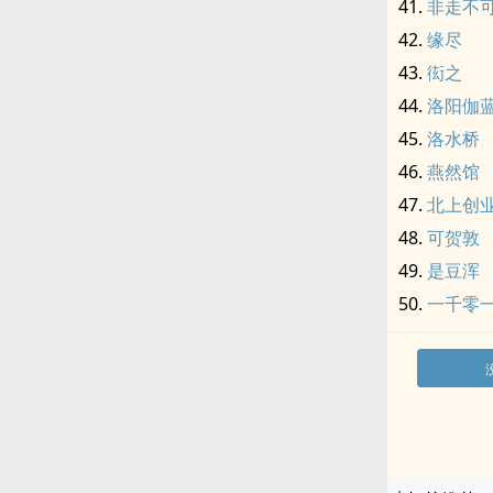
非走不
缘尽
衒之
洛阳伽
洛水桥
燕然馆
北上创
可贺敦
是豆浑
一千零