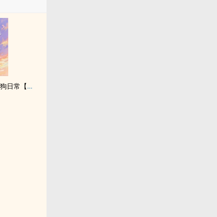
贵族学院万人嫌的训狗日常【NP】