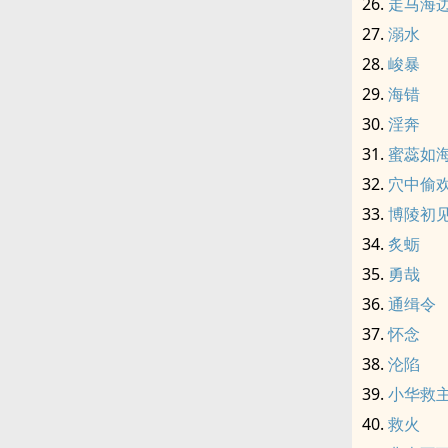
走马海
溺水
峻暴
海错
淫奔
蜜蕊如
穴中偷
博陵初见 r
炙蛎
勇哉
通缉令
怀念
沦陷
小华救主 
救火