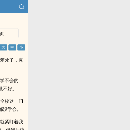
页
的笨死了，真
是学不会的
做不好。
，全校这一门
都没学会。
睛就紧盯着我
的，但到后边