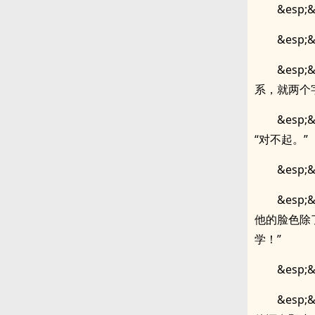
&esp
&esp
&es
系，就两个
&es
“对不起。”
&es
&es
他的脸色除
学！”
&esp
&es