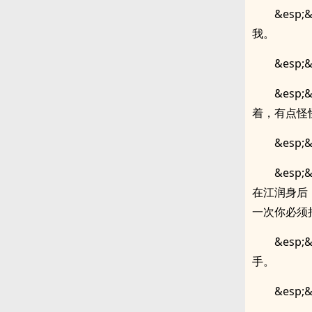
&es
我。
&es
&esp
着，有点怪
&es
&es
在江润身后
一次你必须
&es
手。
&es