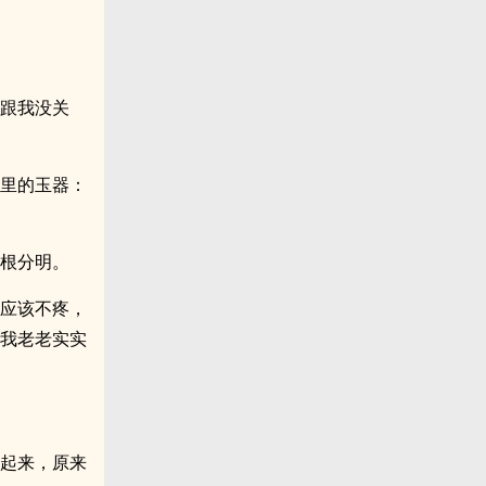
也跟我没关
水里的玉器：
根根分明。
过应该不疼，
给我老老实实
了起来，原来