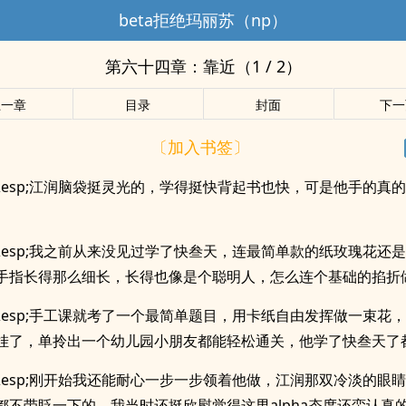
beta拒绝玛丽苏（np）
第六十四章：靠近（1 / 2）
上一章
目录
封面
下一
〔加入书签〕
p;&esp;江润脑袋挺灵光的，学得挺快背起书也快，可是他手的真
。
p;&esp;我之前从来没见过学了快叁天，连最简单款的纸玫瑰花还
手指长得那么细长，长得也像是个聪明人，怎么连个基础的掐折
p;&esp;手工课就考了一个最简单题目，用卡纸自由发挥做一束花
挂了，单拎出一个幼儿园小朋友都能轻松通关，他学了快叁天了
p;&esp;刚开始我还能耐心一步一步领着他做，江润那双冷淡的眼
都不带眨一下的，我当时还挺欣慰觉得这男alpha态度还蛮认真