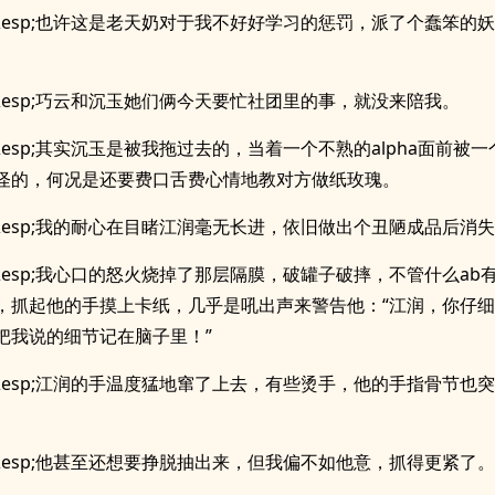
p;&esp;也许这是老天奶对于我不好好学习的惩罚，派了个蠢笨的
p;&esp;巧云和沉玉她们俩今天要忙社团里的事，就没来陪我。
;&esp;其实沉玉是被我拖过去的，当着一个不熟的alpha面前被一
怪的，何况是还要费口舌费心情地教对方做纸玫瑰。
p;&esp;我的耐心在目睹江润毫无长进，依旧做出个丑陋成品后消
p;&esp;我心口的怒火烧掉了那层隔膜，破罐子破摔，不管什么ab
，抓起他的手摸上卡纸，几乎是吼出声来警告他：“江润，你仔
把我说的细节记在脑子里！”
p;&esp;江润的手温度猛地窜了上去，有些烫手，他的手指骨节也
p;&esp;他甚至还想要挣脱抽出来，但我偏不如他意，抓得更紧了。