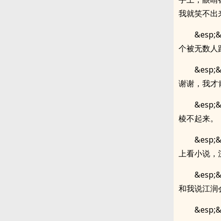
我就笑不出
&es
个被无数人
&es
谢谢，我才
&es
棱不起来。
&es
上看小说，
&es
和我说江润
&es