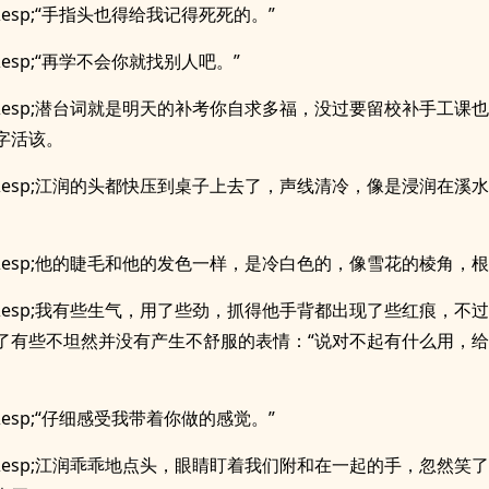
;&esp;“手指头也得给我记得死死的。”
;&esp;“再学不会你就找别人吧。”
p;&esp;潜台词就是明天的补考你自求多福，没过要留校补手工课
字活该。
p;&esp;江润的头都快压到桌子上去了，声线清冷，像是浸润在溪
p;&esp;他的睫毛和他的发色一样，是冷白色的，像雪花的棱角，
p;&esp;我有些生气，用了些劲，抓得他手背都出现了些红痕，不
了有些不坦然并没有产生不舒服的表情：“说对不起有什么用，
;&esp;“仔细感受我带着你做的感觉。”
p;&esp;江润乖乖地点头，眼睛盯着我们附和在一起的手，忽然笑