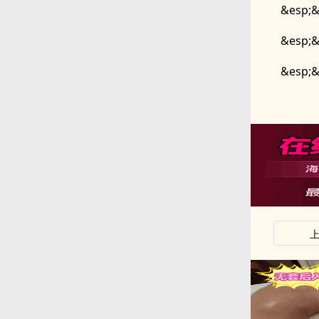
&es
&esp
&esp