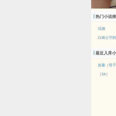
热门小说
试婚
白骑士守则
最近入库
血藤（母子
［SK］