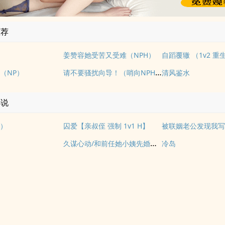
推荐
姜赞容她受苦又受难（NPH）
自蹈覆辙 （1v2 重
请不要骚扰向导！（哨向NPH）
（NP）
清风鉴水
小说
）
囚爱【亲叔侄 强制 1v1 H】
被联姻老公发现我写
久谋心动/和前任她小姨先婚后爱
冷岛