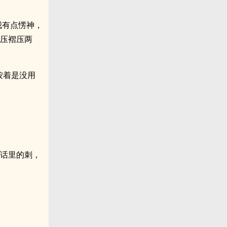
，我有点愣神，
，压褶压两
地按着是没用
我话里的刺，