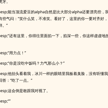
虎牙。
;&esp;能当顶流爱豆的alpha自然是比大部分alpha还要漂亮些
有些气闷：“笑什么笑，不准笑。看好了，这里的你一要对齐好
样。”
p;&esp;“还有这里，你得往里面掐一下，掐深一些，你这样虚虚
&esp;“用力点！”
;&esp;“你是没吃中饭吗？力气那么小？”
p;&esp;他抬头看着我，冰川一样的眼睛里我板着臭脸，没有听懂
回答：“吃了一点。”
;&esp;这会倒是敢跟我对视了。
esp;“”