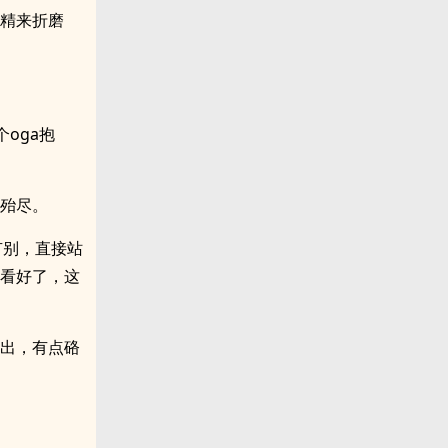
妖精来折磨
个oga抱
失殆尽。
有别，直接站
细看好了，这
突出，有点硌