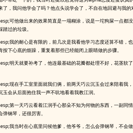
来了，我问他学会了吗？他点头说学会了，不自在地回避与我的
p;&esp;可他做出来的效果简直是一塌糊涂，说是一坨狗屎一点都
踩踏过的垃圾。
p;&esp;我的耐心是有限的，前几次是我看他学习态度还算不错，
肯按下心底的烦躁，重复着那些已经能闭上眼睛做的步骤。
p;&esp;明天就要补考了，他连最基础的花瓣都处理不好，花茎软
p;&esp;现在手工室里面就我们俩，前两天巧云沉玉会过来陪着我
沉玉会从后面抱住我一声不吭地看着我教江润。
p;&esp;第一天巧云看着江润手心那朵不知为何物的东西，一副同
会弹钢琴，还很厉害。
p;&esp;我当时在心底里问候他爹，他爷爷，怎么会弹钢琴，不会