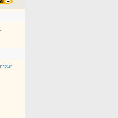
生）
po文后