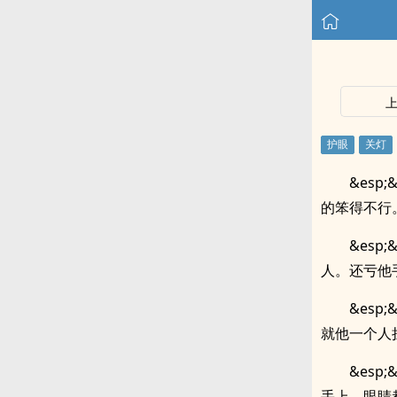
&es
的笨得不行
&es
人。还亏他
&es
就他一个人
&es
手上，眼睛