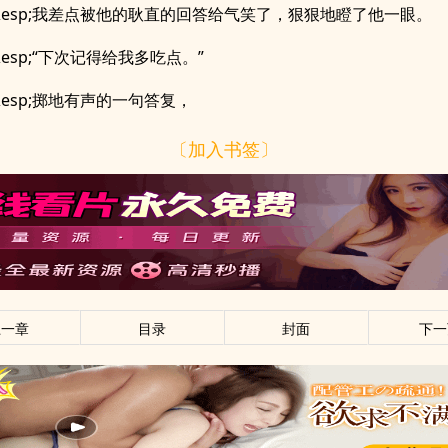
p;&esp;我差点被他的耿直的回答给气笑了，狠狠地瞪了他一眼。
;&esp;“下次记得给我多吃点。”
;&esp;掷地有声的一句答复，
〔加入书签〕
上一章
目录
封面
下一