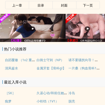
上一章
目录
封面
下一页
热门小说推荐
自蹈覆辙 （1v2 重生）
请不要骚扰向导！（哨向NPH）
白骑士守则（NP）
一片桑（狗血骨科1v1）
清风鉴水
金属牙套【骨科gl】
最近入库小说
久谋心动/和前任她小姨先婚后爱
［SK］
冷岛
痴梦
小铃铛（1V1）
脱壳