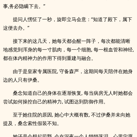
事,务必隐瞒下去。”
提问人愣怔了一秒，旋即立马会意：“知道了殿下，属下
这便去办。”
接下来的这几天，她每天都会醒一阵子，每次都能清晰
地感觉到浑身的每一寸肌肉，每一个细胞, 每一根血管和神经,
都在体内精神力的作用下得到重建与融合。
由于是皇家专属医院, 守备森严，这期间每天陪伴在她身
边的人只有伊桑。
桑念知道自己的身体在逐渐恢复, 每当病房无人时她都会
尝试如何操控自己的精神力, 试图达到防御作用。
至于她住院的原因, 她心中大概有数, 不过伊桑并未向她
提及，桑念索性假装不知。
她还是会想起司野, 会在深夜一个人悄悄落泪，心里宁愿