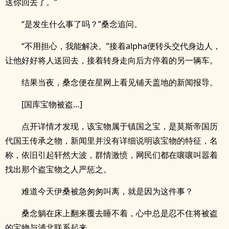
送你回去了。”
“是发生什么事了吗？”桑念追问。
“不用担心，我能解决。”接着alpha便转头交代身边人，
让他好好将人送回去，接着转身走向后方停着的另一辆车。
结果当夜，桑念便在星网上看见铺天盖地的新闻报导。
[国库宝物被盗…]
点开详情才发现，该宝物属于镇国之宝，是莫斯帝国历
代国王传承之物，新闻里并没有详细说明该宝物的特征，名
称，依旧引起轩然大波，群情激愤，网民们都在嚷嚷叫嚣着
找出那个盗宝物之人严惩之。
难道今天伊桑被急匆匆叫离，就是因为这件事？
桑念躺在床上翻来覆去睡不着，心中总是忍不住将被盗
的宝物与浦北联系起来。