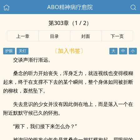
ABO精神病疗愈院
第303章（1 / 2）
上一章
目录
封面
下一页
〔加入书签〕
交谈声渐行渐远。
桑念的听力开始丧失，浑身乏力，就连视线也变得模糊
起来，终于在支撑不下去的某个瞬间，整个身体如同被折断
的柳枝，轰然坠下。
失去意识的少女并没有因此倒在地上，而是落入一个在
附近默默守候已久的怀抱。
“殿下，我们接下来怎么办？”
被询问的银发少年先是将桑念一把打横抱起，眉眼间的