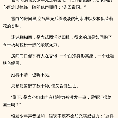
心疼难以掩饰，随即低声嘱咐：“先回帝国。”
雪白的房间里,空气里充斥着淡淡的药水味以及极似茉莉
花的香味。
迷迷糊糊间，桑念试图活动四肢，得来的却是如同跑了
五十场马拉松一般的酸软无力。
房间门口似乎有人在交谈, 一个白净身形高瘦，一个壮硕
肤色黝黑。
她看不清，也听不见。
只是短暂醒了数十秒, 便又昏睡过去。
“殿下, 桑念小姐体内有精神力被激发一事，需要汇报给
国王吗？”
银发少年声音温和，语调不疾不徐却充满威慑力：“这件