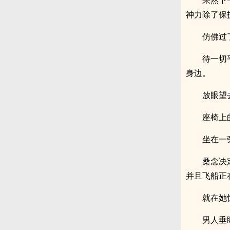
果然下
神力除了保
仿佛过
待一切
身边。
放眼望
座椅上
坐在一
桑念决
并且飞船正
就在她
男人垂