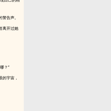
发现自己的精
的警告声。
曾离开过她
哪？”
垠的宇宙，
。