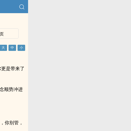
页
尔更是带来了
念顺势冲进
念，你别管，