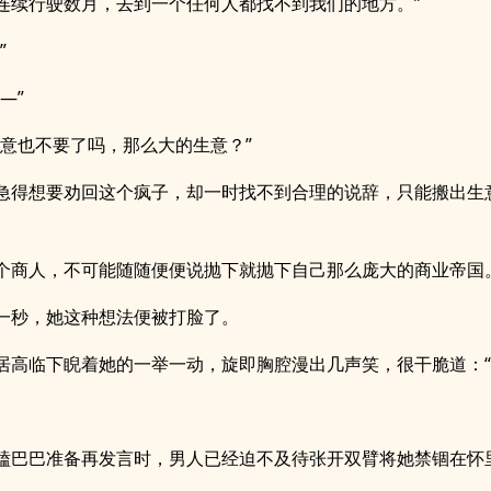
连续行驶数月，去到一个任何人都找不到我们的地方。”
”
—”
生意也不要了吗，那么大的生意？”
急得想要劝回这个疯子，却一时找不到合理的说辞，只能搬出生
个商人，不可能随随便便说抛下就抛下自己那么庞大的商业帝国
一秒，她这种想法便被打脸了。
居高临下睨着她的一举一动，旋即胸腔漫出几声笑，很干脆道：“
磕巴巴准备再发言时，男人已经迫不及待张开双臂将她禁锢在怀