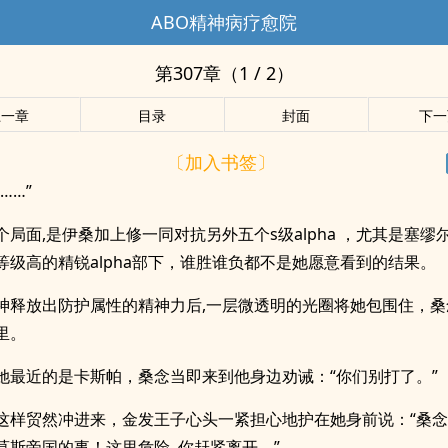
ABO精神病疗愈院
第307章（1 / 2）
上一章
目录
封面
下一
〔加入书签〕
……”
个局面,是伊桑加上修一同对抗另外五个s级alpha ，尤其是塞缪
等级高的精锐alpha部下，谁胜谁负都不是她愿意看到的结果。
神释放出防护属性的精神力后,一层微透明的光圈将她包围住，桑
里。
她最近的是卡斯帕，桑念当即来到他身边劝诫：“你们别打了。”
这样贸然冲进来，金发王子心头一紧担心地护在她身前说：“桑
莫斯帝国的事！这里危险, 你赶紧离开。”