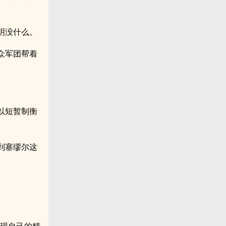
明没什么。
众军团帮着
以短暂制衡
到塞缪尔这