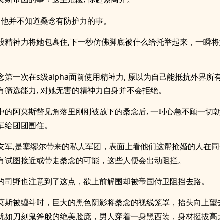
, 他并不知道桑念有防护力的事。
股精神力将她包裹住,下一秒仿佛脚底被什么给托举起来，一瞬将
。
念第一次在s级alpha面前使用精神力, 原以为自己能抵抗外界所
有筛选能力, 对她无害的精神力自身并不会拒绝。
中的阿莫斯瞥见角落里刚刚被放下的桑念后, 一时心急不顾一切
军给团团围住。
友军,是塞缪尔带来的私人军团，表面上看他们这帮抢婚的人在同
有试图接近或带走桑念的可能，这些人便会出动阻拦。
的司野也注意到了这点，欲上前解围却被帝国侍卫阻挡去路。
莫斯被缠斗时，巨大的黑色阴影将桑念的视线笼罩，抬头向上望
犹如刀刻鬼斧般的绝美脸庞，男人穿着一身黑西装，身材挺拔高