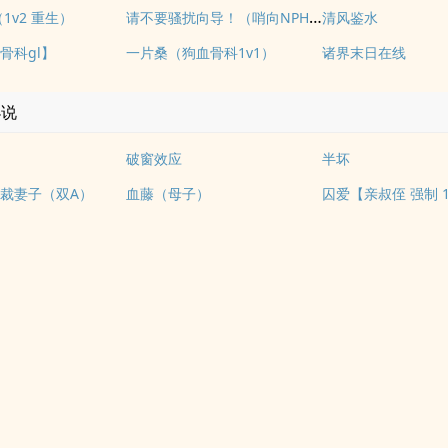
请不要骚扰向导！（哨向NPH）
1v2 重生）
清风鉴水
骨科gl】
一片桑（狗血骨科1v1）
诸界末日在线
小说
破窗效应
半坏
裁妻子（双A）
血藤（母子）
囚爱【亲叔侄 强制 1