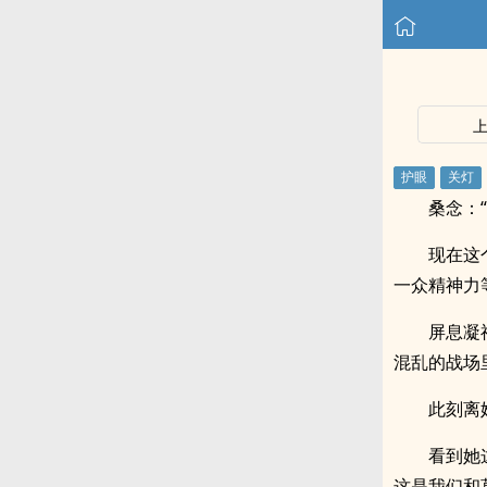
桑念：“
现在这
一众精神力
屏息凝
混乱的战场
此刻离
看到她
这是我们和