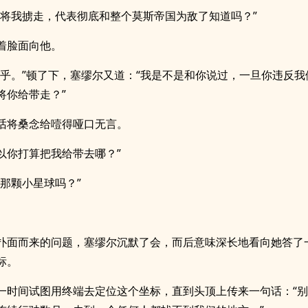
样将我掳走，代表彻底和整个莫斯帝国为敌了知道吗？”
着脸面向他。
在乎。”顿了下，塞缪尔又道：“我是不是和你说过，一旦你违反我
将你给带走？”
话将桑念给噎得哑口无言。
所以你打算把我给带去哪？”
的那颗小星球吗？”
扑面而来的问题，塞缪尔沉默了会，而后意味深长地看向她答了
标。
一时间试图用终端去定位这个坐标，直到头顶上传来一句话：“