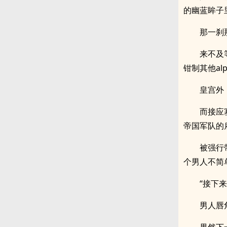
的幽蓝眸子
那一刹
来不及
钳制其他al
皇宫外
而接应
帝国军队的
被强行
个男人不简
“接下
男人唇