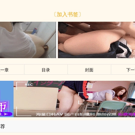
〔加入书签〕
上一章
目录
封面
下一
推荐