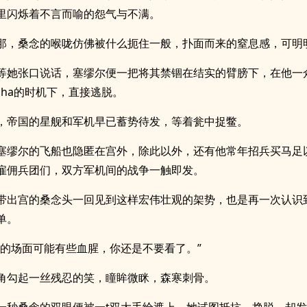
里闪烁着不言而喻的怨气与不满。
那，桑念的喉咙仿佛被什么扼住一般，扑面而来的窒息感，可明
等她张口说话，塞缪尔便一把将其禁锢在结实的臂膀下，在他一
pha的时机下，直接逃脱。
，帝国的星舰和军机早已蓄势待发，等着瓮中捉鳖。
塞缪尔的飞船也隐匿在宫外，除此以外，还有他常年招兵买马足
雇佣兵团们，双方军机间的战争一触即发。
带出宫的桑念头一回见到这样宏伟壮观的架势，也是再一次认识
单。
来的场面可能有些血腥，你还是不要看了。”
角勾起一丝残忍的笑，瞳眸微眯，森寒刺骨。