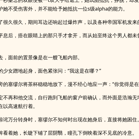
一秒桑念的双眼便被一t双大手给遮上，她试图抵抗，挣脱，却
护她不受伤害外，并不能给予她抵抗一位s级alpha的能力。
了很久很久，期间耳边还响起过爆炸声，以及各种帝国军机发来
平息后，捂在眼睛上的那只手才拿开，而从始至终这个男人都未
去，面前的置景像是在一艘飞船内部。
的少女蹭地起身，面色紧张问：“我这是在哪？”
旁的塞缪尔将茶杯稳稳地放下，漫不经心地应一声：“你觉得是在
定不再和他交流，自行跑到飞船的窗户前确认，而外面是浩瀚无
在以高速航行着。
惊诧万分转身时，塞缪尔不知何时出现在她身后，直接将她困住
眸看着她，长睫下铺了层阴翳，瞳孔下倒映着深不见底的冷意。