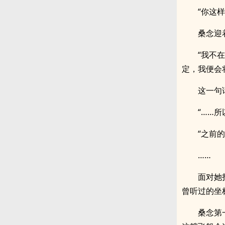
“你这
桑念迎
“我不
定，我便会
这一句
“……
“之前
……
面对她
曾听过的坐
桑念第