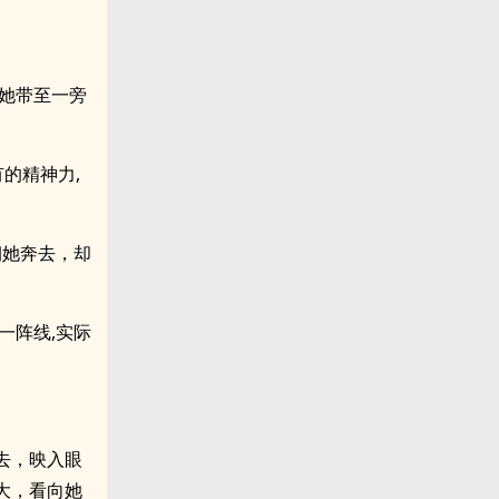
她带至一旁
有的精神力,
朝她奔去，却
一阵线,实际
去，映入眼
大，看向她