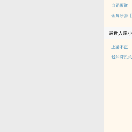
自蹈覆辙 （
金属牙套【
最近入库
上梁不正
我的哑巴总