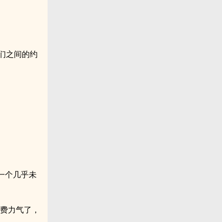
们之间的约
一个几乎未
别费力气了，