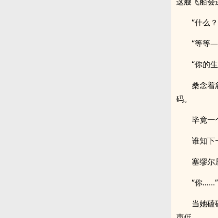
这艘飞船会
“什么？
“等等—
“你的
桑念着
码。
毕竟一
谁知下
塞缪尔
“你……”
当她磕
声低