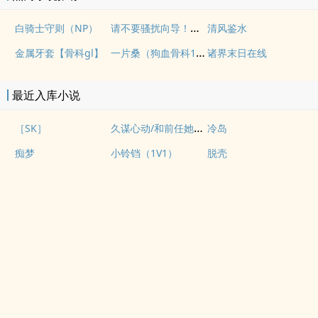
请不要骚扰向导！（哨向NPH）
白骑士守则（NP）
清风鉴水
一片桑（狗血骨科1v1）
金属牙套【骨科gl】
诸界末日在线
最近入库小说
久谋心动/和前任她小姨先婚后爱
［SK］
冷岛
痴梦
小铃铛（1V1）
脱壳