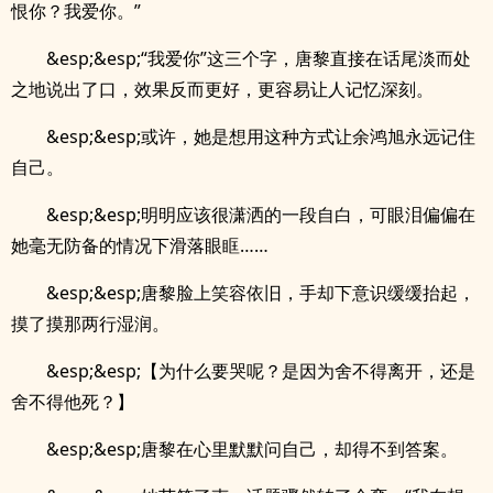
恨你？我爱你。”
&esp;&esp;“我爱你”这三个字，唐黎直接在话尾淡而处
之地说出了口，效果反而更好，更容易让人记忆深刻。
&esp;&esp;或许，她是想用这种方式让余鸿旭永远记住
自己。
&esp;&esp;明明应该很潇洒的一段自白，可眼泪偏偏在
她毫无防备的情况下滑落眼眶……
&esp;&esp;唐黎脸上笑容依旧，手却下意识缓缓抬起，
摸了摸那两行湿润。
&esp;&esp;【为什么要哭呢？是因为舍不得离开，还是
舍不得他死？】
&esp;&esp;唐黎在心里默默问自己，却得不到答案。