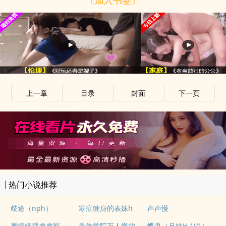
上一章
目录
封面
下一页
热门小说推荐
歧途（nph）
寒症缠身的表妹h
声声慢
贵族学院万人嫌的训狗日常【NP】
專情總裁處處寵
蝶蛊（兄妹H 1V1）