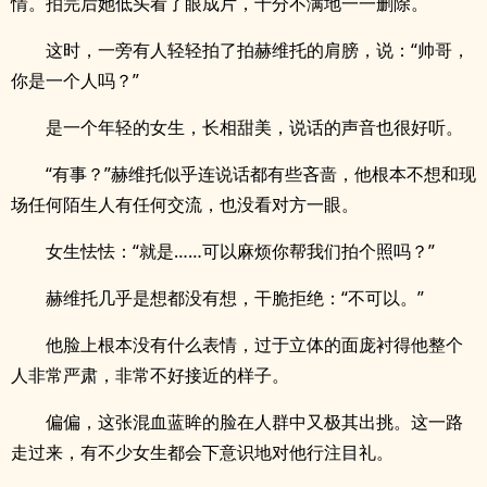
情。拍完后她低头看了眼成片，十分不满地一一删除。
这时，一旁有人轻轻拍了拍赫维托的肩膀，说：“帅哥，
你是一个人吗？”
是一个年轻的女生，长相甜美，说话的声音也很好听。
“有事？”赫维托似乎连说话都有些吝啬，他根本不想和现
场任何陌生人有任何交流，也没看对方一眼。
女生怯怯：“就是……可以麻烦你帮我们拍个照吗？”
赫维托几乎是想都没有想，干脆拒绝：“不可以。”
他脸上根本没有什么表情，过于立体的面庞衬得他整个
人非常严肃，非常不好接近的样子。
偏偏，这张混血蓝眸的脸在人群中又极其出挑。这一路
走过来，有不少女生都会下意识地对他行注目礼。