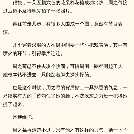
很快，一朵五颜六色的花朵棉花糖成功出炉，周之莓接
过后迫不及待地先拍了一张照片。
再往前走几步，有很多人围成一个圈，竟然有节目表
演。
几个穿着汉服的人在街中间耍一些小把戏表演，其中有
喷火的环节，引得掌声连连。
周之莓忍不住去凑个热闹，可惜周围一圈都围起了人，
她根本钻不进去，只能踮着脚尖探头探脑。
也是这个时候，周之莓的背后贴上一具熟悉的气息，一
只结实有力的手臂勾住了她的腰，不费吹灰之力班一把将她
提了起来。
是赫维托。
周之莓再清楚不过，只有他才有这样的力气。她一下子