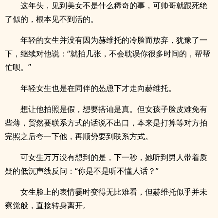
这年头，见到美女不是什么稀奇的事，可帅哥就跟死绝
了似的，根本见不到活的。
年轻的女生并没有因为赫维托的冷脸而放弃，犹豫了一
下，继续对他说：“就拍几张，不会耽误你很多时间的，帮帮
忙呗。”
年轻女生也是在同伴的怂恿下才走向赫维托。
想让他拍照是假，想要搭讪是真。但女孩子脸皮难免有
些薄，贸然要联系方式的话说不出口，本来是打算等对方拍
完照之后夸一下他，再顺势要到联系方式。
可女生万万没有想到的是，下一秒，她听到男人带着质
疑的低沉声线反问：“你是不是听不懂人话？”
女生脸上的表情霎时变得无比难看，但赫维托似乎并未
察觉般，直接转身离开。