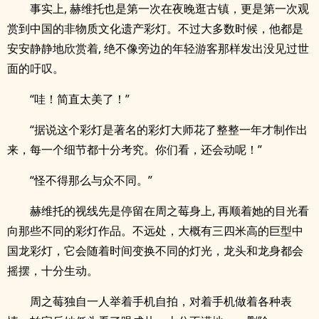
事实上, 赫维托也是第一次在夜晚逛古镇，更是第一次观
赏到中国的非物质文化遗产彩灯。不过大多数时候，他都是
安安静静地欣赏着, 绝不像旁边的年轻游客那样发出没见过世
面的吁叹。
“哇！简直太美了！”
“据说这个彩灯是著名的彩灯大师花了整整一年才制作出
来，每一个细节都十分考究。你们看，还会动呢！”
“怪不得那么与众不同。”
赫维托的视线先是停留在周之莓身上, 再顺着她的目光看
向那些不同的彩灯作品。不远处，大概有三四米高的巨型中
国龙彩灯，它会随着时间变换不同的灯光，龙头和龙身都会
摇摆，十分生动。
周之莓独自一人举着手机自拍，对着手机做着各种表