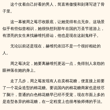
这个仗着自己好看的男人，简直将傲慢和刻薄写进了骨
子里。
这一幕被周之莓尽收眼底，让她觉得有点无奈。这场景
似乎有些似曾相识，她很快想到那年在国的万圣节巡游上，
有漂亮的女生来找赫维托搭讪，他也是现在这副鬼样子。
无论以前还是现在，赫维托依旧不是一个很好相处的
人。
周之莓决定，她要离赫维托更远一点，免得别人哀怨的
眼神落在她的身上。
走了几步，周之莓发现有人在卖棉花糖，便直接上前要
了一个花朵造型的棉花糖。要说国内的棉花糖商家也是绞尽
了脑汁，普通的白色棉花糖早已经不受宠，现在市面上多的
是造型各异的棉花糖，在一定程度上也很考验师傅的手法。