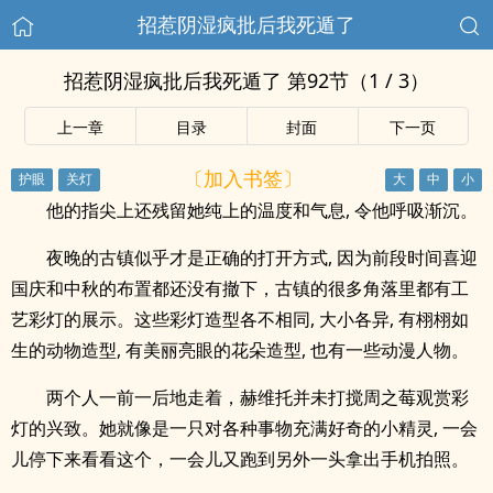
招惹阴湿疯批后我死遁了
招惹阴湿疯批后我死遁了 第92节（1 / 3）
上一章
目录
封面
下一页
〔加入书签〕
他的指尖上还残留她纯上的温度和气息, 令他呼吸渐沉。
夜晚的古镇似乎才是正确的打开方式, 因为前段时间喜迎
国庆和中秋的布置都还没有撤下，古镇的很多角落里都有工
艺彩灯的展示。这些彩灯造型各不相同, 大小各异, 有栩栩如
生的动物造型, 有美丽亮眼的花朵造型, 也有一些动漫人物。
两个人一前一后地走着，赫维托并未打搅周之莓观赏彩
灯的兴致。她就像是一只对各种事物充满好奇的小精灵, 一会
儿停下来看看这个，一会儿又跑到另外一头拿出手机拍照。