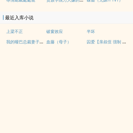
最近入库小说
上梁不正
破窗效应
半坏
我的哑巴总裁妻子（双A）
囚爱【亲叔侄 强制 1v1 H】
血藤（母子）