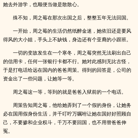
她去外游学，也顺便当做是散散心。
殊不知，周之莓在那次出国之后，整整五年无法回国。
一开始，周之莓的生活仍然纸醉金迷，她依旧还是要风
得风的大小姐，手头上不缺钱，身边还有个亚裔的小跟班。
一切的变故发生在一个寒冬，周之莓突然无法刷出自己
的信用卡，任何一张银行卡都不行。她对此感到无比古怪，
于是打电话给远在国内的爸爸周策。得到的回答是，公司的
资金出了一些问题，让她等一等。
周之莓这一等，等到的就是爸爸入狱前的一个电话。
周策告知周之莓，他给她弄到了一个假的身份，让她务
必在国用假身份生活，并千叮咛万嘱咐让她在国好好照顾自
己，不要掺和企业权斗，千万不要回国，也不用替爸爸伸
冤。