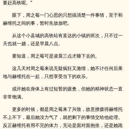
要赶高铁呢。”
眼下，周之莓一门心思的只想搞清楚一件事情，至于和
赫维托之间的事，暂时先放放吧。
从这个小县城的高铁站有直达的小镇的班次，只不过一
天也就一趟，还是早晨八点。
要知道，周之莓可是凌晨三点才睡下去的。
这几天对周之莓来说无疑疯狂又激情，她不计任何后果
地与赫维托在一起，只想享受当下的欢乐。
或许她在身体上有过短暂的疲惫，但她的精神状态一直
非常饱满。
更多的时候，都是周之莓来了兴致，故意撩拨得赫维托
不上不下，最后她没力气了，就把剩下的事情交给他处理。
反正赫维托有用不完的体力，无论是面对面抱坐，还是她跪