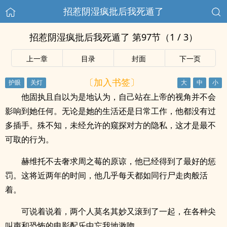
招惹阴湿疯批后我死遁了
招惹阴湿疯批后我死遁了 第97节（1 / 3）
上一章
目录
封面
下一页
〔加入书签〕
他固执且自以为是地认为，自己站在上帝的视角并不会
影响到她任何。无论是她的生活还是日常工作，他都没有过
多插手。殊不知，未经允许的窥探对方的隐私，这才是最不
可取的行为。
赫维托不去奢求周之莓的原谅，他已经得到了最好的惩
罚。这将近两年的时间，他几乎每天都如同行尸走肉般活
着。
可说着说着，两个人莫名其妙又滚到了一起，在各种尖
叫声和恐怖的电影配乐中忘我地激吻。