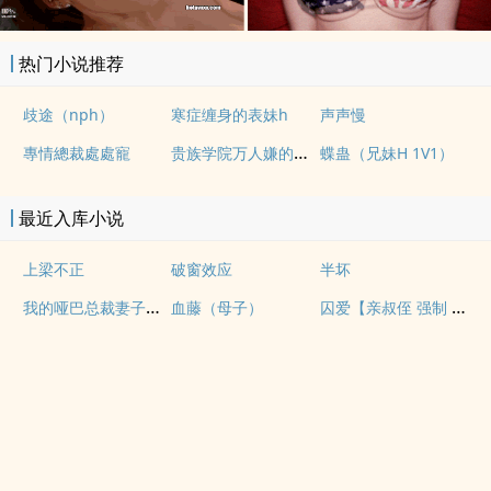
热门小说推荐
歧途（nph）
寒症缠身的表妹h
声声慢
贵族学院万人嫌的训狗日常【NP】
專情總裁處處寵
蝶蛊（兄妹H 1V1）
最近入库小说
上梁不正
破窗效应
半坏
我的哑巴总裁妻子（双A）
囚爱【亲叔侄 强制 1v1 H】
血藤（母子）