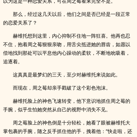
以为这是一种恋爱关系，可在周之莓看来完全不是。
那么，经过这几天以后，他们之间是否已经是一段正常
的恋爱关系了？
赫维托想到这里，内心抑制不住地一阵狂喜。他再也忍
不住，抱着周之莓狠狠亲吻，用舌尖抵进她的唇齿，如愿以
偿地找到那处可以平息他内心躁动的柔软，不断地吮吸着，
追逐着。
这真真是最梦幻的三天，至少对赫维托来说如此。
而现在，周之莓却亲手戳破了这个彩色泡沫。
赫维托脸上的神色飞速转变，他下意识地抓住周之莓的
手腕，似乎生怕她突然从自己的视野中消失不见。
周之莓脸上的神色倒是十分轻松，她看了眼被赫维托大
掌包裹的手腕，随之反手抓住他的手，拽着他：“快走啦，还