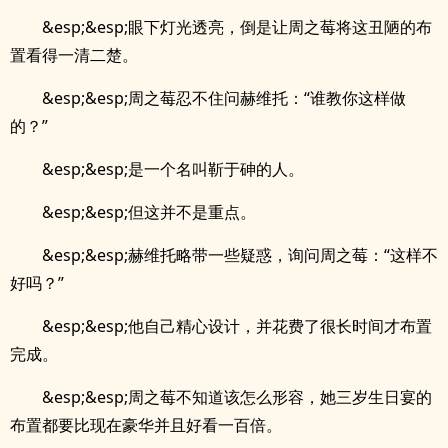
&esp;&esp;眼下灯光透亮，倒是让周之莓将这丑陋的布
置看得一清二楚。
&esp;&esp;周之莓忍不住问赫维托：“谁教你这样做
的？”
&esp;&esp;是一个名叫靳于砷的人。
&esp;&esp;但这并不是重点。
&esp;&esp;赫维托略带一些疑惑，询问周之莓：“这样不
好吗？”
&esp;&esp;他自己精心设计，并花费了很长时间才布置
完成。
&esp;&esp;周之莓不知道该怎么形容，她三岁生日宴的
布置都要比现在豪华并且好看一百倍。