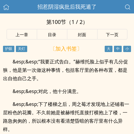
招惹阴湿疯批后我死遁了
第100节（1 / 2）
上一章
目录
封面
下一页
〔加入书签〕
&esp;&esp;“我要正式告白。”赫维托脸上似乎有几分促
狭，他是第一次做这种事情，包括客厅里的各种布置，都是
出自他自己之手。
&esp;&esp;对此，他十分满意。
&esp;&esp;下了楼梯之后，周之莓才发现地上还铺着一
层粉色的花瓣。不久前她是被赫维托直接打横抱上了楼，一
路急匆匆的，所以根本没有看清楚昏暗的客厅里有什么异
样。