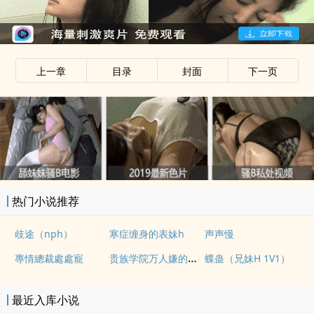
上一章
目录
封面
下一页
热门小说推荐
歧途（nph）
寒症缠身的表妹h
声声慢
贵族学院万人嫌的训狗日常【NP】
專情總裁處處寵
蝶蛊（兄妹H 1V1）
最近入库小说