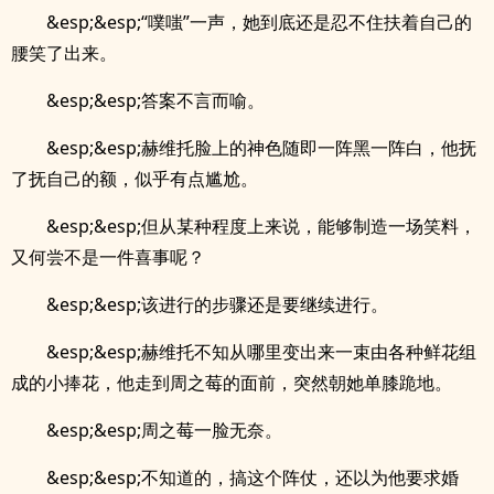
&esp;&esp;“噗嗤”一声，她到底还是忍不住扶着自己的
腰笑了出来。
&esp;&esp;答案不言而喻。
&esp;&esp;赫维托脸上的神色随即一阵黑一阵白，他抚
了抚自己的额，似乎有点尴尬。
&esp;&esp;但从某种程度上来说，能够制造一场笑料，
又何尝不是一件喜事呢？
&esp;&esp;该进行的步骤还是要继续进行。
&esp;&esp;赫维托不知从哪里变出来一束由各种鲜花组
成的小捧花，他走到周之莓的面前，突然朝她单膝跪地。
&esp;&esp;周之莓一脸无奈。
&esp;&esp;不知道的，搞这个阵仗，还以为他要求婚