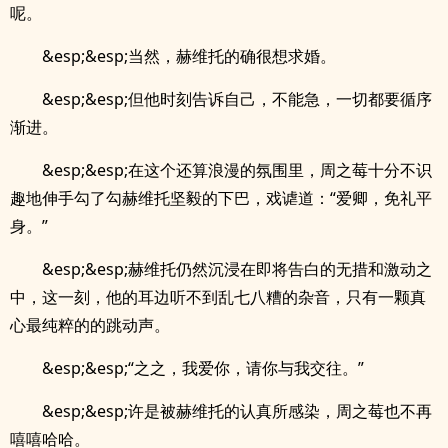
呢。
&esp;&esp;当然，赫维托的确很想求婚。
&esp;&esp;但他时刻告诉自己，不能急，一切都要循序
渐进。
&esp;&esp;在这个还算浪漫的氛围里，周之莓十分不识
趣地伸手勾了勾赫维托坚毅的下巴，戏谑道：“爱卿，免礼平
身。”
&esp;&esp;赫维托仍然沉浸在即将告白的无措和激动之
中，这一刻，他的耳边听不到乱七八糟的杂音，只有一颗真
心最纯粹的的跳动声。
&esp;&esp;“之之，我爱你，请你与我交往。”
&esp;&esp;许是被赫维托的认真所感染，周之莓也不再
嘻嘻哈哈。