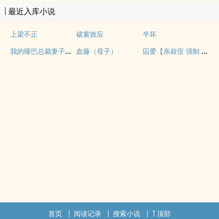
最近入库小说
上梁不正
破窗效应
半坏
我的哑巴总裁妻子（双A）
囚爱【亲叔侄 强制 1v1 H】
血藤（母子）
首页
阅读记录
搜索小说
顶部