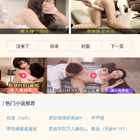
没有了
目录
封面
下一页
热门小说推荐
歧途（nph）
寒症缠身的表妹h
声声慢
贵族学院万人嫌的训狗日常【NP】
專情總裁處處寵
蝶蛊（兄妹H 1V1）