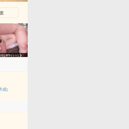
页
养成)