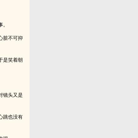
事。
心脏不可抑
于是笑着朝
对镜头又是
心跳也没有