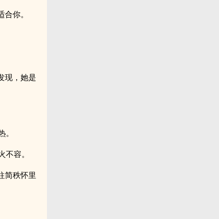
适合你。
发现，她是
热。
火不容。
往简秩怀里