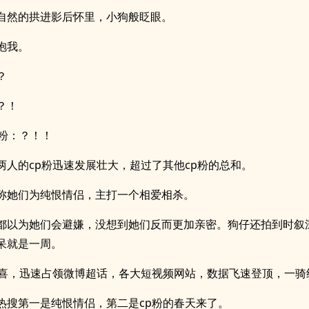
自然的拱进影后怀里，小狗般眨眼。
抱我。
？
？！
p粉：？！！
两人的cp粉迅速发展壮大，超过了其他cp粉的总和。
称她们为纯恨情侣，主打一个相爱相杀。
都以为她们会避嫌，没想到她们反而更加亲密。狗仔还拍到时叙
呆就是一周。
狂喜，迅速占领微博超话，各大短视频网站，数据飞速登顶，一骑
热搜第一是纯恨情侣，第二是cp粉的春天来了。