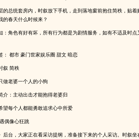
层的总统套房内，时叙放下手机，走到落地窗前抱住简秩，贴着
我的春天什么时候来？
知：角色有好有坏，所有行为都是为剧情服务，如有不适及时点
签： 都市 豪门世家娱乐圈 甜文 暗恋
时叙 简秩
只做老婆一个人的小狗
简介：主动出击才能抱得老婆归
希望每个人都能勇敢追求心中所爱
初遇偶像心狂跳
》后台，大家正在看采访提纲，准备接下来的个人采访。时叙坐