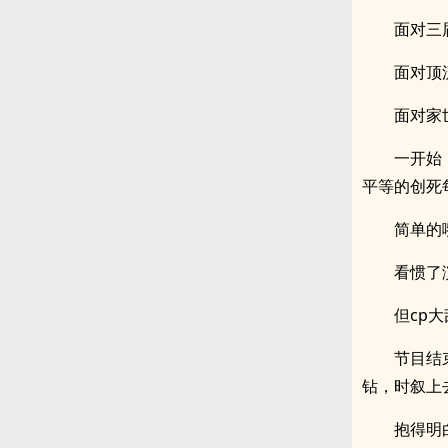
面对三
面对顶
面对家
一开始
平等的创死
简单的
看惯了
但cp
节目结
钻，时叙上
抱得明