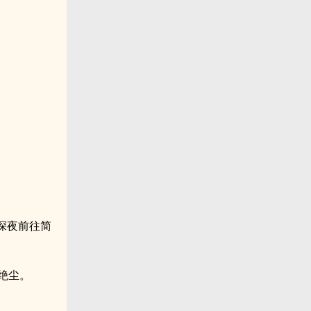
深夜前往简
绝尘。