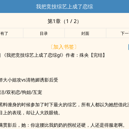
我把竞技综艺上成了恋综
第1章（1 / 2）
没有了
目录
封面
下一
〔加入书签〕
百合] 《我把竞技综艺上成了恋综gl》作者：殊央【完结】
娇大小姐攻vs清艳媚诱影后受
洁/双初恋/狗姐/互宠
黑料缠身的时候参加了时下最火的综艺，所有人都以为她想借此
目上的表现，却让人大跌眼镜。
满贯影后，她：你这腰比我奶奶的拐杖还硬，人还是得服老啊。