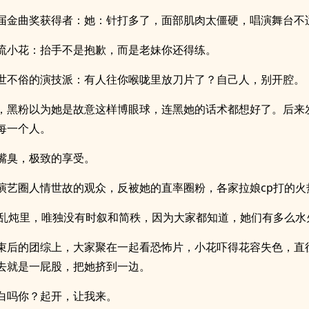
届金曲奖获得者：她：针打多了，面部肌肉太僵硬，唱演舞台不
流小花：抬手不是抱歉，而是老妹你还得练。
世不俗的演技派：有人往你喉咙里放刀片了？自己人，别开腔。
，黑粉以为她是故意这样博眼球，连黑她的话术都想好了。后来
每一个人。
嘴臭，极致的享受。
演艺圈人情世故的观众，反被她的直率圈粉，各家拉娘cp打的火
大乱炖里，唯独没有时叙和简秩，因为大家都知道，她们有多么水
束后的团综上，大家聚在一起看恐怖片，小花吓得花容失色，直
去就是一屁股，把她挤到一边。
白吗你？起开，让我来。