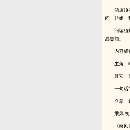
酒店顶
问：姐姐，
阅读须
必告知。
内容标
主角：
其它：
一句话
立意：
乘风 
《乘风