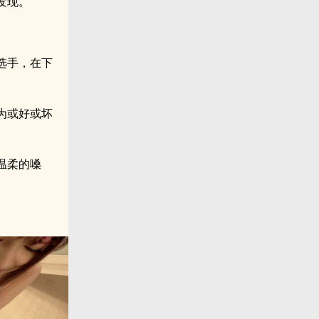
发现。
选手，在下
为或好或坏
温柔的嗓