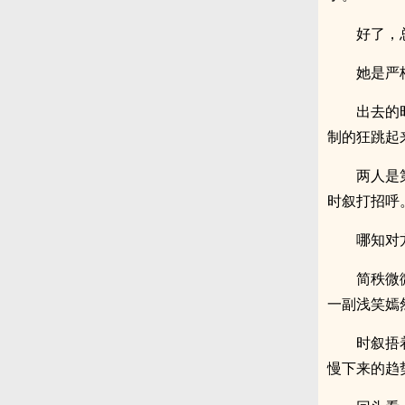
好了，
她是严
出去的
制的狂跳起
两人是
时叙打招呼
哪知对
简秩微
一副浅笑嫣
时叙捂
慢下来的趋