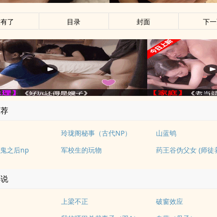
没有了
目录
封面
下一
推荐
玲珑阁秘事（古代NP）
山蓝鸲
鬼之后np
军校生的玩物
药王谷伪父女 (师徒
小说
上梁不正
破窗效应