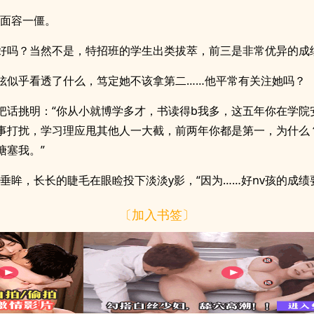
她面容一僵。
好吗？当然不是，特招班的学生出类拔萃，前三是非常优异的成
炫似乎看透了什么，笃定她不该拿第二……他平常有关注她吗？
把话挑明：“你从小就博学多才，书读得b我多，这五年你在学院
事打扰，学习理应甩其他人一大截，前两年你都是第一，为什么
搪塞我。”
”她垂眸，长长的睫毛在眼睑投下淡淡y影，“因为……好nv孩的成绩
〔加入书签〕