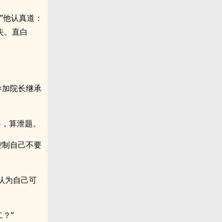
”他认真道：
失。直白
。
参加院长继承
格，算泄题。
控制自己不要
认为自己可
？”