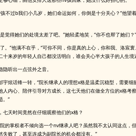
足够心细，由他安排人送那些nv孩回家，她没什么好担心的。
nv孩不过b我们小几岁，她们命运如何，你倒是十分关心？”他望
只是觉得她们的处境太差了吧。”她轻柔地笑，“你不也帮了她们？
罢了。”他满不在乎，“可你不同，你是真的上心，你和我、洛宸寰
二十来岁的年轻人自己都没活明白，谁会关心半大孩子的人生境
隐隐听出一点弦外之音。
郇宇炫话锋一转，“院长继承人的理想x格是温柔沉稳型，需要细
他人内心、陪伴引导对方成长，这七天他们在做全方位的x格考
适。”
，七天时间竟然在仔细观察他们的x格？
学院的掌权者不倾向选一个nv继承人吧？虽然我不太认同这点，但
然失败了，甚至连成为副院长的机会都没有。”