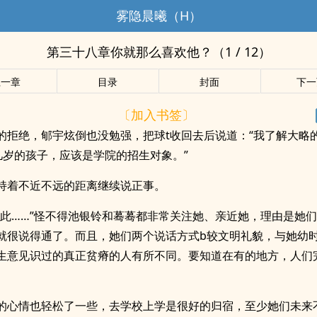
雾隐晨曦（H）
第三十八章你就那么喜欢他？（1 / 12）
上一章
目录
封面
下一
〔加入书签〕
的拒绝，郇宇炫倒也没勉强，把球t收回去后说道：“我了解大略
几岁的孩子，应该是学院的招生对象。”
持着不近不远的距离继续说正事。
如此……”怪不得池银铃和蓦蓦都非常关注她、亲近她，理由是她
就很说得通了。而且，她们两个说话方式b较文明礼貌，与她幼
生意见识过的真正贫瘠的人有所不同。要知道在有的地方，人们
的心情也轻松了一些，去学校上学是很好的归宿，至少她们未来