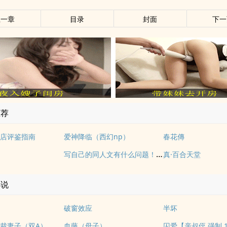
上一章
目录
封面
下一
推荐
店评鉴指南
爱神降临（西幻np）
春花傳
写自己的同人文有什么问题！（NP）
真·百合天堂
小说
破窗效应
半坏
裁妻子（双A）
血藤（母子）
囚爱【亲叔侄 强制 1