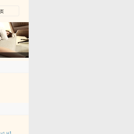
页
v1 H】