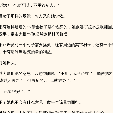
只救她一个就可以，不用管别人。”
目睹了那样的场景，对方又向她求救。
把有这样遭遇的nv孩全救了是不现实的，她跟郇宇炫不是垠洲国
没事，带走大批nv孩必然激起村民群愤。
不止岩灵村一个村子需要拯救，还有周边的其它村子，还有一个
后十有动到当地统治者的利益。
对她摇头。
以为是拒绝的意思，没想到他说：“不用，我已经救了，顺便把
v孩派人送走了，但再多的话……就难办了。”
系，已经很好了。”
不了她也不会有什么意见，做事本该量力而行。