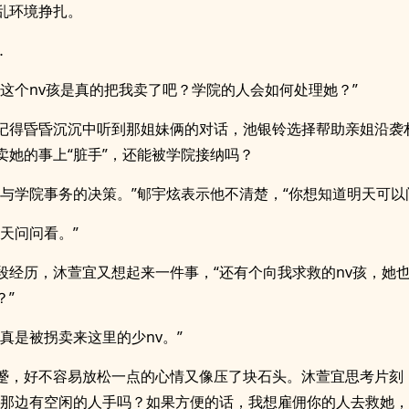
乱环境挣扎。
…
铃这个nv孩是真的把我卖了吧？学院的人会如何处理她？”
记得昏昏沉沉中听到那姐妹俩的对话，池银铃选择帮助亲姐沿袭
卖她的事上“脏手”，还能被学院接纳吗？
参与学院事务的决策。”郇宇炫表示他不清楚，“你想知道明天可以
明天问问看。”
段经历，沐萱宜又想起来一件事，“还有个向我求救的nv孩，她
？”
那真是被拐卖来这里的少nv。”
蹙，好不容易放松一点的心情又像压了块石头。沐萱宜思考片刻
你那边有空闲的人手吗？如果方便的话，我想雇佣你的人去救她