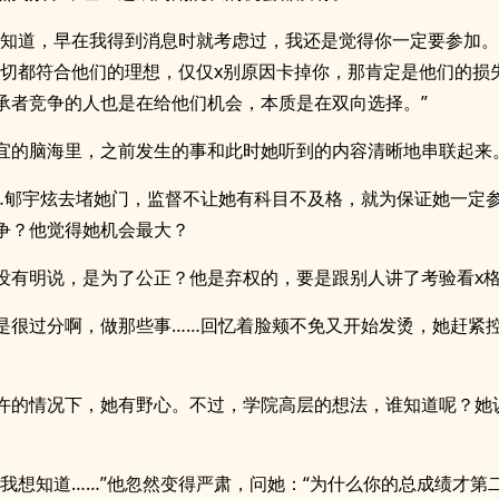
我知道，早在我得到消息时就考虑过，我还是觉得你一定要参加。
一切都符合他们的理想，仅仅x别原因卡掉你，那肯定是他们的损
承者竞争的人也是在给他们机会，本质是在双向选择。”
宜的脑海里，之前发生的事和此时她听到的内容清晰地串联起来
…郇宇炫去堵她门，监督不让她有科目不及格，就为保证她一定
争？他觉得她机会最大？
没有明说，是为了公正？他是弃权的，要是跟别人讲了考验看x
是很过分啊，做那些事……回忆着脸颊不免又开始发烫，她赶紧
许的情况下，她有野心。不过，学院高层的想法，谁知道呢？她
，我想知道……”他忽然变得严肃，问她：“为什么你的总成绩才第二