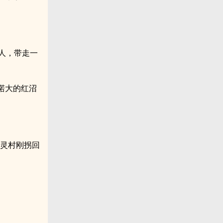
人，带走一
偌大的红沼
岩灵村刚拐回