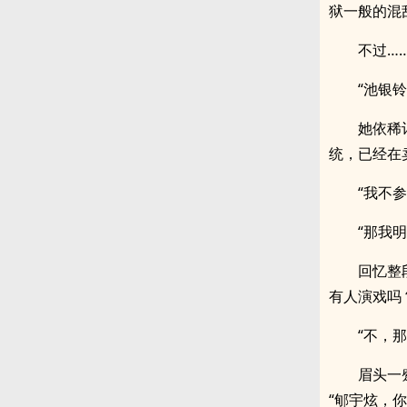
狱一般的混
不过…
“池银
她依稀
统，已经在
“我不
“那我
回忆整
有人演戏吗
“不，
眉头一
“郇宇炫，