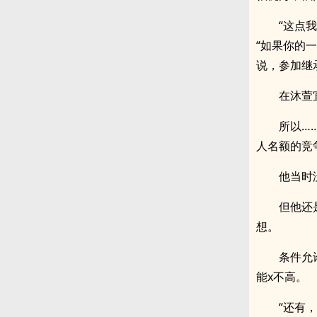
“这点
“如果你的
说，参加继
在沐萱
所以…
人名额的竞
他当时
但他还
想。
条件允
能x不高。
“还有