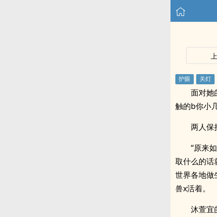
面对她
触的b你小
两人保
“原来
取什么的话
世界各地做
兽x活着。
沐萱宜