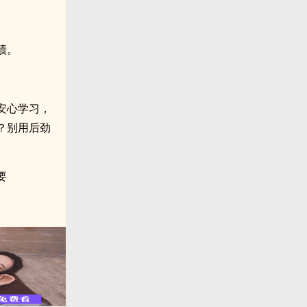
绩。
安心学习，
？别用后劲
要