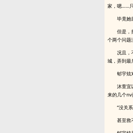
家，嗯……
毕竟她
但是，
个两个问题
况且，
城，弄到最
郇宇炫
沐萱宜
来的几个n
“没关
甚至救