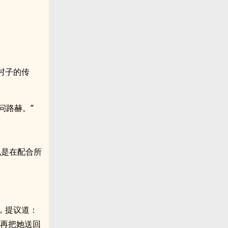
村子的传
问路赫。”
也是在配合所
，提议道：
，再把她送回