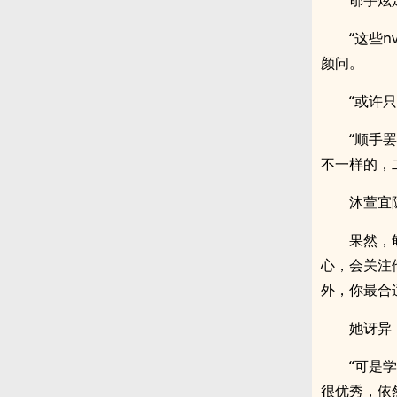
郇宇炫
“这些
颜问。
“或许
“顺手
不一样的，
沐萱宜
果然，
心，会关注
外，你最合
她讶异
“可是
很优秀，依