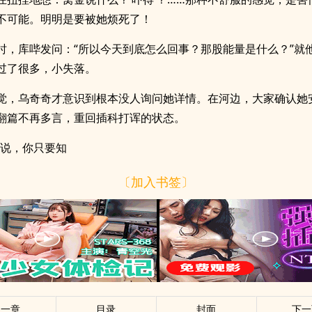
不可能。明明是要被她烦死了！
时，库哔发问：“所以今天到底怎么回事？那股能量是什么？”就
过了很多，小失落。
觉，乌奇奇才意识到根本没人询问她详情。在河边，大家确认她
翻篇不再多言，重回插科打诨的状态。
短说，你只要知
〔加入书签〕
上一章
目录
封面
下一