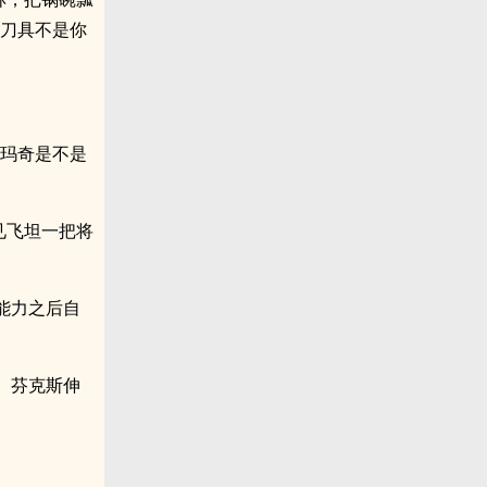
些刀具不是你
“玛奇是不是
见飞坦一把将
能力之后自
。芬克斯伸