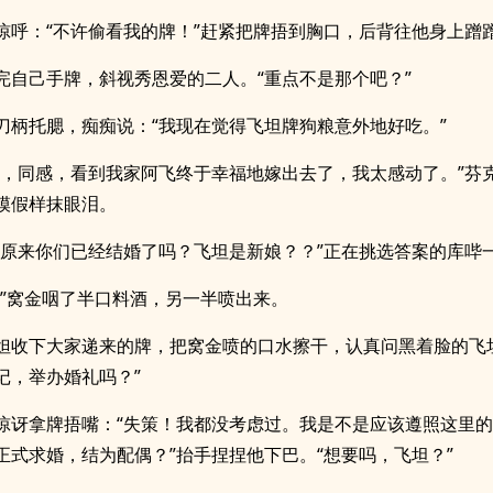
惊呼：“不许偷看我的牌！”赶紧把牌捂到胸口，后背往他身上蹭
完自己手牌，斜视秀恩爱的二人。“重点不是那个吧？”
刀柄托腮，痴痴说：“我现在觉得飞坦牌狗粮意外地好吃。”
呜，同感，看到我家阿飞终于幸福地嫁出去了，我太感动了。”芬
模假样抹眼泪。
？原来你们已经结婚了吗？飞坦是新娘？？”正在挑选答案的库哔
—”窝金咽了半口料酒，另一半喷出来。
妲收下大家递来的牌，把窝金喷的口水擦干，认真问黑着脸的飞
记，举办婚礼吗？”
惊讶拿牌捂嘴：“失策！我都没考虑过。我是不是应该遵照这里
正式求婚，结为配偶？”抬手捏捏他下巴。“想要吗，飞坦？”