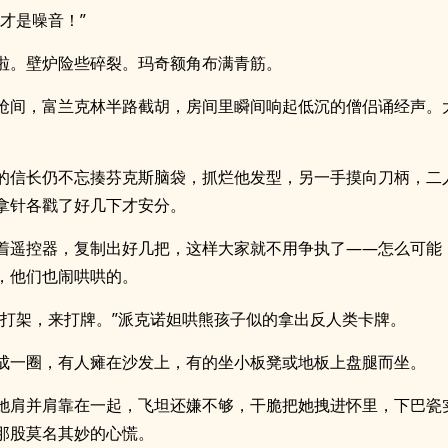
歌才是噪音！”
啦。壁炉险些碎裂。玛奇额角布满青筋。
抢间，富兰克林半路截胡，房间里瞬间响起低沉的僧侣诵经声。
的信长仍不忘揍芬克斯脑袋，抓烂他发型，另一手摸向刀柄，二
拿针各戳了好几下才安分。
着遥控器，复制出好几把，这样大家就不用争执了——怎么可能
，他们也闹哄哄的。
别打架，来打牌。”派克诺妲哄熊孩子似的拿出反人类卡牌。
成一圈，有人瘫在沙发上，有的坐小板凳或地板上盘腿而坐。
她肩并肩靠在一起，飞坦还嫌不够，干脆把她拽进怀里，下巴瓷
那股莫名其妙的心慌。