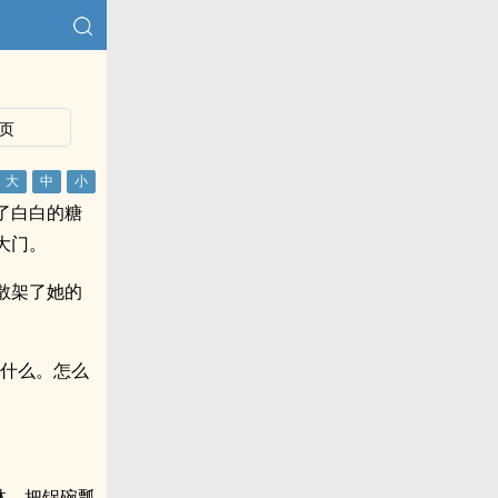
页
了白白的糖
大门。
散架了她的
点什么。怎么
林，把锅碗瓢