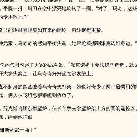
，手腕一抖，厨刀在空中漂亮地旋转了一圈。“对了，玛奇，这
的专用款吧？”
奇只能冷眼旁观突如其来的闹剧，唇线抿得更紧。
种元素，乌奇奇的感知平衡失调，她踉跄着挪到派克诺妲身边。
是你的气息勾起了大家的战斗欲。”派克诺妲正要扶稳乌奇奇，就
开大块头窝金，让乌奇奇好好坐在沙发垫上。
直不起身的窝金缠着乌奇奇想打架，她也好奇少了两种最惯用的
战。俩人被飞坦恶狠狠瞪到收敛了。
，芬克斯哈腰点燃壁炉，信长伸手去拿壁炉架上方的音响遥控器
踝，绊倒他拦截。
放难听的武士曲！”