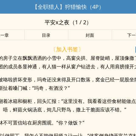
【全职猎人】狩猎愉快（4P）
平安x之夜（1 / 2）
上一章
目录
封面
下一
〔加入书签〕
的房子立在飘飘洒洒的小雪中，高窗尖拱、屋脊陡峭，屋顶像撒
团的成员各显神通，有人猫一样从窗户钻进去，有人用肩膀撞开
被咯啦挤坏变形，玛奇还没来得及开口数落，窝金已经一屁股坐
斯扯着嗓门喊：“玛奇，有酒没？”
翻着冰箱和橱柜，回头汇报：“这里没有。我看看这些食材能做
。唔，鲜菇火锅汤底，炖几只野鸟，撒上干脆面应该不错。”
林不可置信站在厨房围观。“你？做饭？”
可以做园丁，我怎么不能做厨师？让一让。”侠客侧身绕开富兰克