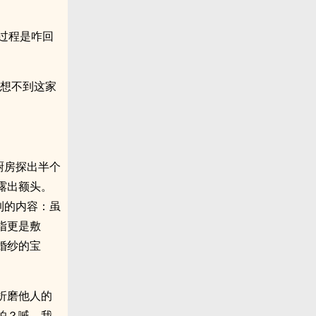
过程是咋回
，想不到这家
厨房探出半个
露出额头。
到的内容：虽
指更是敷
婚纱的宝
折磨他人的
怕？嘁，我