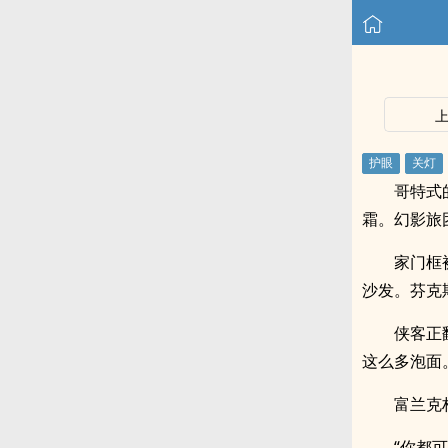
哥特式
霜。幻影旅
家门框
沙发。芬克
侠客正
这么多泡面
富兰克
“你都