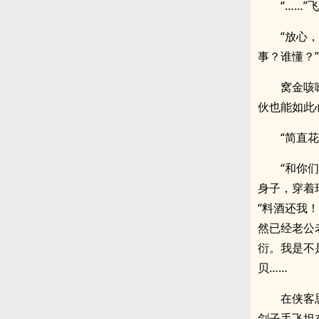
“……
“放心
事？谁懂？”
窝金咳
伙也能如此
“简直
“和你
身子，穿着
“料酒还我
然已经老公
衍。我是不
贝……
在侠客
刽子手飞坦