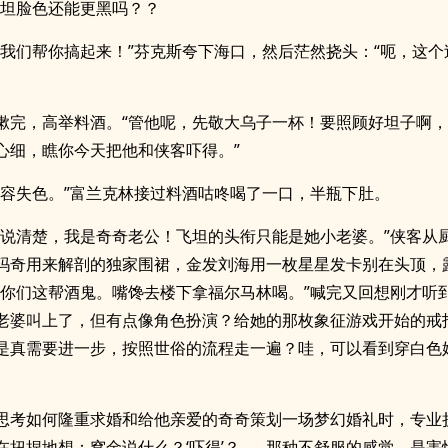
”飞坦脸色还能更黑吗？？
，我们帮你搞起来！”芬克斯夸下海口，然后茫然挠头：“呃，这个
嗽完，高举料酒。“管他呢，先敬大乌子一杯！要照顾好坦子啊
心细，瞧你今天把他和侠客吓得。”
花容失色。”富兰克林接过料酒咕咚喝了一口，半瓶下肚。
们说清楚，我是奇奇老公！飞坦的头衔只能是她小老婆。”侠客从
玛奇用来解剖的独家围裙，金发刘海用一枚星星发卡别在头顶，
！你们这帮酒鬼。嘴馋去楼下拿福尔马林喝。”喊完又回想刚才听
老婆叫上了，但有点像角色扮演？给她的那枚象征游戏开始的戒
是真需要进一步，按照世俗的流程走一遍？哇，可以看到穿白色
思考如何隆重求婚和给他亲爱的奇奇策划一场梦幻婚礼时，专业
在扭捏地想：窝金说什么？‘吓得’？……那种不舒服的感觉，是害