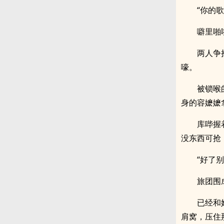
“你的
噼里啪
两人争
嚎。
被锁喉
身的容嬷嬷
库哔握
没东西可抢
“好了
旅团围
已经和
肩窝，压住