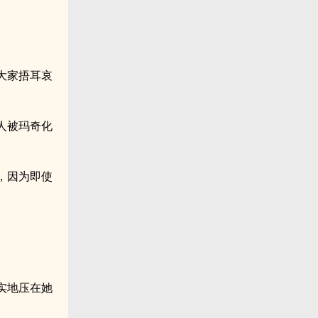
大家捂耳哀
人被玛奇化
，因为即使
实地压在她