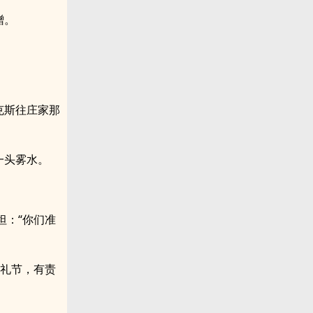
蹭。
克斯往庄家那
一头雾水。
坦：“你们准
的礼节，有责