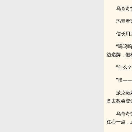
乌奇奇
玛奇看
信长用
“呜呜
边递牌，假
“什么
“噗—
派克诺
备去教会登
乌奇奇
任心一点，