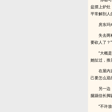
盆摆上炉灶
平常解剖人
房东玛
失去两
要砍人了？”
“大概
她扯过，推
在屋内
己要怎么迎
另一边
腿踢信长脚
“不许