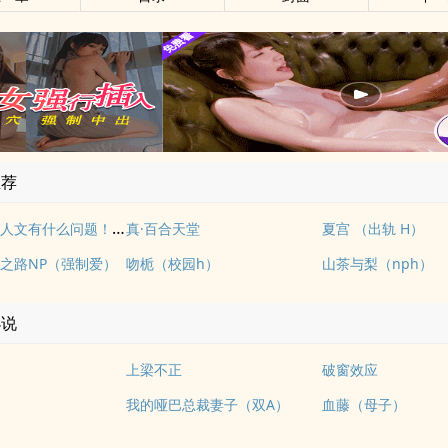
推荐
写自己的同人文有什么问题！（NP）
真·百合天堂
夏宫 （出轨 H）
之路NP（强制爱）
吻栀（校园h）
山茶与梨（nph）
小说
上梁不正
破窗效应
我的哑巴总裁妻子（双A）
血藤（母子）