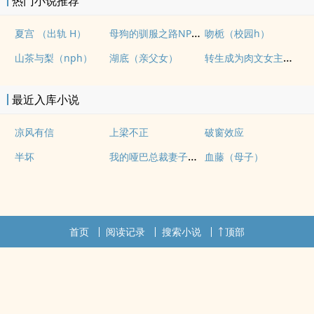
热门小说推荐
母狗的驯服之路NP（强制爱）
夏宫 （出轨 H）
吻栀（校园h）
转生成为肉文女主的女儿后（星际nph）
山茶与梨（nph）
湖底（亲父女）
最近入库小说
凉风有信
上梁不正
破窗效应
我的哑巴总裁妻子（双A）
半坏
血藤（母子）
首页
阅读记录
搜索小说
顶部