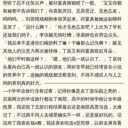
旁听了忍不住笑出声，被邱宴真狠狠瞪了一眼。「宝宝你都
有秘密不告诉我们了，你喜新厌旧、见异思迁、见色忘友，
呜呜呜。」刘若晴戏精附体假哭起来。邱宴真被她这副模样
逗笑了，「说什么啊？」「你才见色忘友吧？上次为了学长
还放我们鸽子。」李佳颖无情吐槽，张易婷也在旁边点头。
「我后来不是请你们喝饮料了嘛！干嘛那么记仇啊？」眼见
其他人的注意力再次被转移，丁辰又和邱宴真咬起耳朵，
「他们平时都这样？」「嗯，他们高一就认识了。」丁辰转
头看向自己高一就认识的朋友，周祈安早就已经埋首在小说
的世界中了，连她的视线都没察觉到。不得不感叹人与人之
间的差别真的好大。--------------------------------------------------------
---小学毕业旅行没有过夜，记得好像是去了游乐园之类的，
后面两次的毕业旅行都去了南部。高中的时候学校让全年级
投票，我还投了北部行程结果最后还是南部高票当选，太难
过了，不过跟不同人去感受确实不一样，还是挺好玩的。话
说布丁我喜欢福x雅，我还喜欢吃连x堂煎饼，以前去屏东看