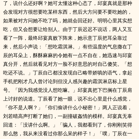
了，说什么还好啊？她可太懂这种心态了，邱宴真就是那种
会发现对方很想要吃某样东西，然后大方问要不要吃她的，
如果被对方问她不吃了吗，她就会回还好。明明心里其实想
吃，但又会想要让给别人。由于丁辰迟迟不说话，两人又互
看了一阵，最终邱宴真败下阵来，她示意丁辰把耳朵靠过
来，然后小声说：「想吃霜淇淋。」有些温度的气息撒在丁
辰的耳朵上，酥酥麻麻的令她有一点不自在，她迅速与邱宴
真分开，然后就看见对方一脸不好意思的对自己傻笑。「想
吃还不说。」丁辰自己都没发现自己略带娇嗔的语气，拿起
手机把刚才几人曾讨论到但没人感兴趣的霜淇淋店标上星
号。「因为我感觉没人想吃嘛。」邱宴真把下巴搁在丁辰肩
上讨好的说道。丁辰看了她一眼，说不出心里是什么感觉，
「你不是人啊？」「你们偷讲什么小秘密！」两人正说着，
刘若晴高声打断了她们，一副撞破姦情的模样。邱宴真无辜
回道：「没讲什么啊。」「骗人，我都看到了，你刚刚笑得
那么憨，我从来没看过你那么呆的样子！」「噗」丁辰在一