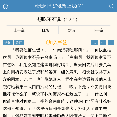
同班同学好像想上我(简)
想吃还不说（1 / 1）
上一章
目录
封面
下一章
〔加入书签〕
「我要吃虾仁饭！」「牛肉汤要吃哪间？」「你快点推
荐啊，你阿嬷家不是在台南吗？」「白痴啊，我阿嬷家又不
在这区，我怎么知道这里哪间好喝？」当天回去后邱晏真马
上向周祈安表达了想和邱晏真一组的意思，很快就取得了对
方的同意。此时，他们像隐形人一样坐在旁边看着其他人热
烈讨论着第一天自由活动的行程。「唉，不是，不要再问我
推荐吃什么了！就说了我阿嬷家不在这区了！」「什么啊，
你简直愧对你身上一半的台南血统，这种热门地区有什么好
吃都不知道。」「这里假日都是观光客，挤死人了谁要去
啊！」张易婷看刘若晴和李佳颖两人吵来吵去，受不了地打