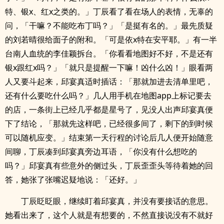
特、银x、红x之类的。」丁辰看了看在场人的表情，无辜的
问，「干嘛？不能吃布丁吗？」「是挺有名的。」最先质疑
的刘若晴很给面子的附和。「可是依x特在安平耶。」有一半
台南人血统的李佳颖拆台。「你看看地图好不好，不是还有
银x跟红x吗？」「就只是提醒一下嘛！凶什么凶！」眼看两
人又要斗起来，邱宴真适时插话：「那就加进去清单里吧，
还有什么要吃什么吗？」几人用手机在地图app上标记要去
的店，一条街上已经几乎都是星号了，见没人出声邱宴真便
下了结论，「那就先这样吧，已经很多间了，剩下的到时候
可以随机应变。」结束第一天行程的讨论后几人便开始随意
间聊，丁辰凑到邱宴真旁边耳语，「你没有什么想吃的
吗？」邱宴真有些意外的侧过头，丁辰歪歪头等待着她的回
答，她张了张嘴迟疑地说：「还好。」
丁辰眨眨眼，继续盯着邱宴真，并没有要接话的意思。
她看出来了，这个人就是有想要的，不然直接说没有不就好