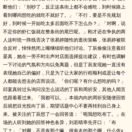
断他们：「别吵了，反正这条街上都不会难吃，到时候路上
看到哪间想吃的就吃不就好了。」「不行，要是不先规划
好，到时候一开始吃太多后面吃不下怎么办？」「对啊，说
不定你的虾仁饭就在整条街的尾巴呢。」刚才还在争执的两
人这时统一阵线否决了张易婷随性的逛街策略，张易婷被联
合反对，悻悻然闭上嘴继续听他们讨论。丁辰偷偷注意着邱
晏真，她在一旁不时出声对店面选择提出建议，有时也调解
一下讨论的气氛和方向以免离题，但是丁辰发现她一直没有
表现她自己的偏好，只是为了让大家的行程顺利或是让每个
人都能去想去的店而说话。「你们呢？有什么想吃的吗？」
邱宴真转过头询问没怎么说话的丁辰和周祈安，其他人闻言
也跟着看过来。「我都可以。」本就内向的周祈安随便回答
后就把目光投向丁辰，期望话题中心不要再转到自己身上
来。被关注的丁辰想了一会回答道：「呃我想吃布丁。」在
场的人听到她的回答神色各异，刘若晴率先开口：「布
丁？」「对啊，不是有那个嘛，很有名的那个啊，什么依x