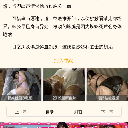
想，当即出声请求他放过蛛公一命。
可惜事与愿违，道士彻底推开门，以便妙妙看清走廊场
景。蛛公早已身首异处，移动的蛛腿是因为蜘蛛死后会身体
蜷缩。
目之所及俱是鲜血断肢，这便是妙妙和道士的初见。
〔加入书签〕
上一章
目录
封面
下一章