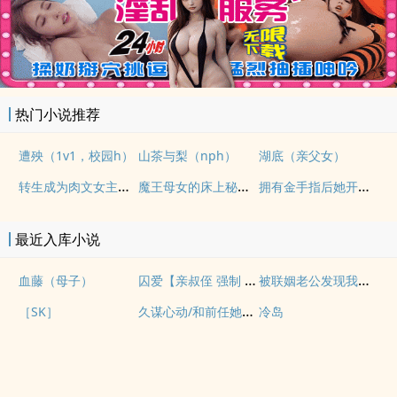
热门小说推荐
遭殃（1v1，校园h）
山茶与梨（nph）
湖底（亲父女）
转生成为肉文女主的女儿后（星际nph）
魔王母女的床上秘情（gl乱伦）
拥有金手指后她开始为所欲为（nph）
最近入库小说
囚爱【亲叔侄 强制 1v1 H】
被联姻老公发现我写po文后
血藤（母子）
久谋心动/和前任她小姨先婚后爱
［SK］
冷岛