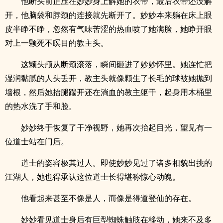
他断头前正压在妙妙身上解她的衣带，最后衣带还没解
开，他脑袋和脖颈的连接就先断开了。妙妙本来躺在床上眼
皮半睁不睁，忽然有气味苦涩的热血喷了她满脸，她睁开眼
对上一颗死不瞑目的教主头。
这颗头颅从断颈滚落，瞬间砸进了妙妙怀里。她连忙把
湿润黏腻的人头丢开，教主头就像颗生了长毛的球被她抛到
墙根，然后她抬腿踹开还在淌血的教主躯干，起身用木桶里
的热水洗了手和脸。
妙妙终于恢复了干净视野，她再次抬起目光，望见有一
位道士站在门后。
道士的姿容极其过人。即使妙妙见过了诸多相貌出挑的
江湖人，她也得承认这位道士长得堪称惊心动魄。
他看起来甚至不像是人，而像是得道登仙的存在。
妙妙看见道士身后有巨型蜘蛛触肢在移动，她来不及多