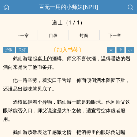
百无一用的小师妹[NPH]
道士（1 / 1）
上一章
目录
封面
下一章
〔加入书签〕
鹤仙游端起桌上的酒樽。师父不喜饮酒，温得暖热的烈
酒向来是为了他而备好。
他一路辛劳，着实口干舌燥，仰面倾倒酒水囫囵下肚，
还没品出滋味就见底了。
酒樽底躺着个异物，鹤仙游一瞧是颗眼球。他问师父这
眼球能否入口，师父说这是大补之物，适宜亏空体虚者服
用。
鹤仙游恭敬表达了感激之情，把酒樽里的眼球倒进嘴