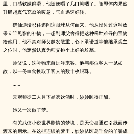
里，口感软嫩鲜滑，他随便嚼了几口就咽了。随即体内果然
升腾起真气充盈的暖意，气血迅速好转。
鹤仙游没忍住追问这眼球从何而来。他从没见过这种效
果立竿见影的补物，一想到师父舍得把这种稀世难寻的宝物
给他用，他不禁对师父越发敬重，心下承诺道等他继承观主
之位时，他定然认真为师父挑个上好的坟墓。
师父说，这补物来自远洋来客。他与那位客人一见如
故，以一份血食换取了客人的数十枚眼珠。
……
云观师徒二人月下品茗饮酒时，妙妙睡得正酣。
她又一次做了梦。
有关武侠小说世界剧情的梦境，是天命盘通过引线而传
渡来的启示。在这些连续的梦里，妙妙从医岛千金的丫鬟成