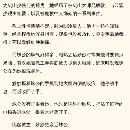
为剑山少侠们的通房，她经历了被剑山大师兄解救、与云观
少观主相爱，以及被魔教中人绑架的一系列事件。
教主性情阴晴不定，颇为阴冷瘆人，他下手还不知轻
重，经常捏得她浑身指痕，腿根也没被放过，每次事后她都
得上药以缓解红肿刺痛。
而蛛公的脾气好得多，相熟之后妙妙时常向他讨要糕点
果脯，有次她被教主弄得筋疲力尽倒头就睡，醒来时发现蛛
公在为她擦洗身体。
妙妙握着蛛公的手摸到她大腿内侧的咬痕，他停顿半
息，而后收回了手。
蛛公没有正眼看她。他只是说早些歇息，把沾了脏污的
巾帕丢进水盆，提着木盆离开了。
比起教主，妙妙更亲近蛛公。