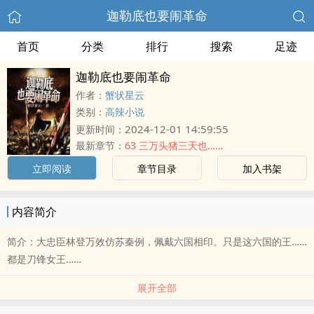
迦勒底也要闹革命
首页
分类
排行
搜索
足迹
迦勒底也要闹革命
作者：
蟹状星云
类别：
高辣小说
2024-12-01 14:59:55
更新时间：
最新章节：
63 三万头猪三天也……
立即阅读
章节目录
加入书架
内容简介
简介：大忠臣林登万效仿苏秦例，佩戴六国相印。只是这六国的王……
都是刀锋女王……
展开全部