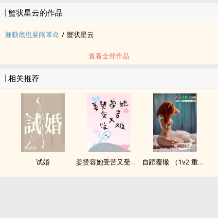
蟹状星云的作品
迦勒底也要闹革命
/
蟹状星云
查看全部作品
相关推荐
试婚
姜赞容她受苦又受难（NPH）
自蹈覆辙 （1v2 重生）