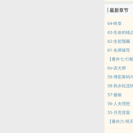
面。阅读指南
最新章节
内容，那会贬
的排雷需求，
64·终章
新频率较低，
63·生命的锚
62·生前预嘱
61·名师辅导
【番外七·行
6o·训犬师
59·博彩筹码
58·风水轮流
57·服输
56·人夫理想
55·月亮背面
【番外六·明