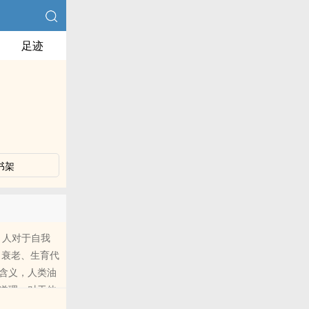
足迹
书架
。人对于自我
、衰老、生育代
含义，人类油
道理，对于他
运用的一体两