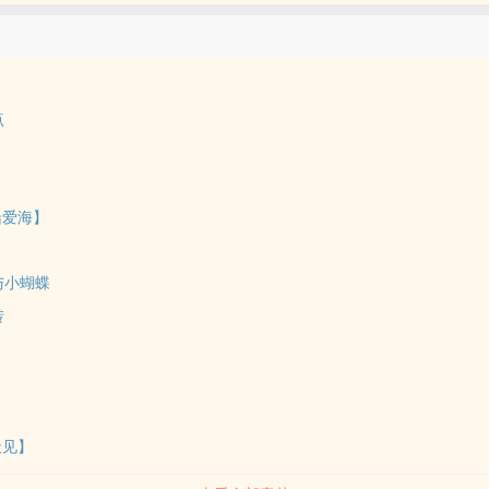
：1、角色三观不代表作者三观，女本位社会不是父权社会的镜像，本文
低女性角色的人格和尊严，影响人物塑造。2、作者能力有限，无法满足
提前抱歉，有需求的宝宝可在评论区自由补充。3、受众群体较小，题材
每章篇幅较长。作者其她完结文章：《偕鸾帐》
点
船爱海】
与小蝴蝶
转
天见】