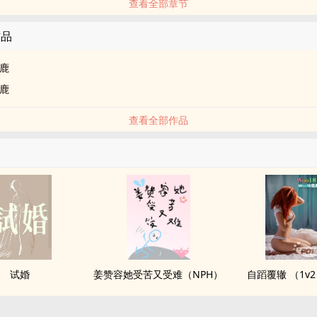
查看全部章节
作品
鹿
鹿
查看全部作品
试婚
姜赞容她受苦又受难（NPH）
自蹈覆辙 （1v2