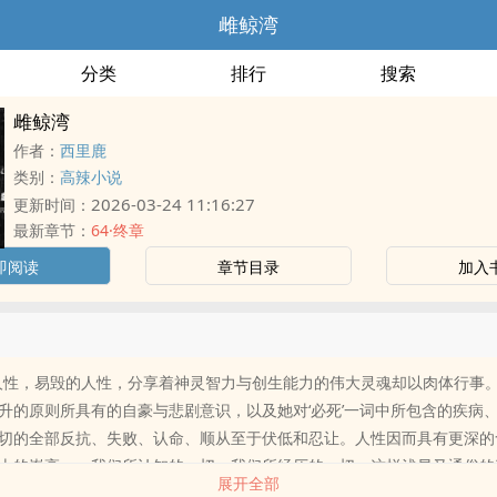
雌鲸湾
分类
排行
搜索
雌鲸湾
作者：
西里鹿
类别：
高辣小说
2026-03-24 11:16:27
更新时间：
最新章节：
64·终章
即阅读
章节目录
加入
性，易毁的人性，分享着神灵智力与创生能力的伟大灵魂却以肉体行事
升的原则所具有的自豪与悲剧意识，以及她对‘必死’一词中所包含的疾病
切的全部反抗、失败、认命、顺从至于伏低和忍让。人性因而具有更深的
上的崇高——我们所认知的一切，我们所经历的一切，这样浅显又通俗的
展开全部
此深奥。”女本位现代社会，非典型圣母，救赎与被救赎仅是权力嬉戏式