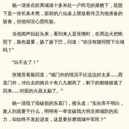
杨一清坐在距离城墙十多米处一户民宅的屋檐下，屁股
下是一张长条木凳，面前的八仙桌上摆放着侍卫为他准备的
饭食，但他却没心思吃饭。
当他闻声抬起头来，看到来人是张璁时，在周边火把映
照下，脸色凝重，扬了扬下巴，问道：“你没有随同陛下出城
吗？”
“出不去了！”
张璁苦着脸回道，“城门外的情况不比这边好太多……西
直门外，冲出去的骑兵十有八九都死了，剩下的都狼狈逃了
回来……对面的火器太勐了。”
杨一清指了指破损的东直门，摇头道：“实在弄不明白，
敌人到底要干什么，明明有一举攻破我大明京师城防的实
力，却始终不发起进攻，这是要折磨我城中军民？”