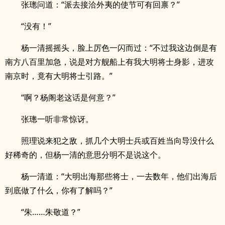
张璁问道：“派去接洽外夷的使节可有回禀？”
“没有！”
杨一清摇摇头，脸上厉色一闪而过：“不过我这边倒是有
南方八百里加急，说是对方舰船上有我大明将士身影，进攻
南京时，竟有大明将士引路。”
“啊？杨阁老这话是何意？”
张璁一听非常惊讶。
照理说来犯之敌，抓几个大明士兵或百姓当向导没什么
好稀奇的，但杨一清的意思分明不是说这个。
杨一清道：“大明出海那些将士，一去数年，他们出海后
到底做了什么，你有了解吗？”
“朱……朱敬道？”