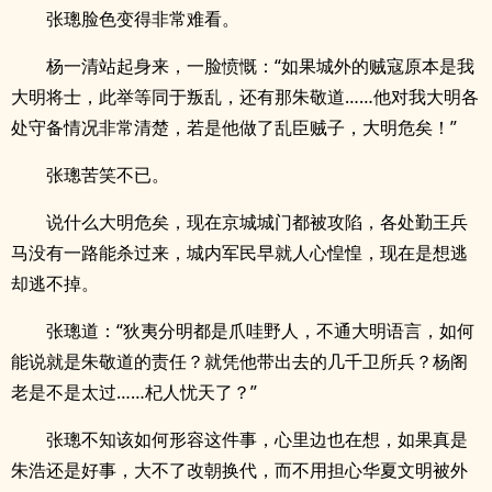
张璁脸色变得非常难看。
杨一清站起身来，一脸愤慨：“如果城外的贼寇原本是我
大明将士，此举等同于叛乱，还有那朱敬道……他对我大明各
处守备情况非常清楚，若是他做了乱臣贼子，大明危矣！”
张璁苦笑不已。
说什么大明危矣，现在京城城门都被攻陷，各处勤王兵
马没有一路能杀过来，城内军民早就人心惶惶，现在是想逃
却逃不掉。
张璁道：“狄夷分明都是爪哇野人，不通大明语言，如何
能说就是朱敬道的责任？就凭他带出去的几千卫所兵？杨阁
老是不是太过……杞人忧天了？”
张璁不知该如何形容这件事，心里边也在想，如果真是
朱浩还是好事，大不了改朝换代，而不用担心华夏文明被外