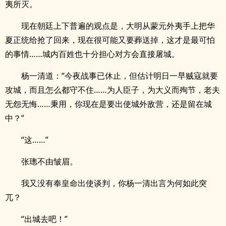
夷所灭。
现在朝廷上下普遍的观点是，大明从蒙元外夷手上把华
夏正统给抢了回来，现在很可能又要葬送掉，这才是最可怕
的事情……城内百姓也十分担心对方会直接屠城。
杨一清道：“今夜战事已休止，但估计明日一早贼寇就要
攻城，而且怎么都守不住……为人臣子，为大义而殉节，老夫
无怨无悔……秉用，你现在是要出使城外敌营，还是留在城
中？”
“这……”
张璁不由皱眉。
我又没有奉皇命出使谈判，你杨一清出言为何如此突
兀？
“出城去吧！”