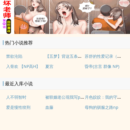
热门小说推荐
【五梦】背这五条，悟透
苏舒的性爱记录（高H）
禁欲沦陷
入骨欢 【NP高H】
夏宫
昏帝(古言 群像 NP)
最近入库小说
被联姻老公现我写po文后
月色皎皎：我的守护兽是蛇妖
人不弱智时
爱是慢性绞刑
血藤
母狗的驯服之路np