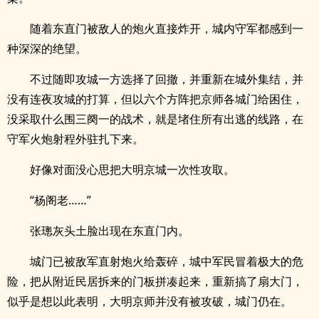
随着东直门被敌人的炮火直接炸开，城内守军都感到一
种深深的绝望。
不过随即攻城一方选择了回撤，并重新在城外集结，并
没有连夜攻城的打算，但以六个方阵把京师各城门给困住，
没采取什么围三阕一的战术，就是堵住所有出逃的线路，在
守军火炮射程外驻扎下来。
好像对面没心思把大明京城一次性攻取。
“杨阁老……”
张璁灰头土脸出现在东直门内。
城门已被敌军直射炮火给轰碎，城中军民冒着极大的危
险，把从附近民居拆来的门板拼凑起来，重新搞了扇大门，
似乎是想以此表明，大明京师并没有被攻破，城门仍在。