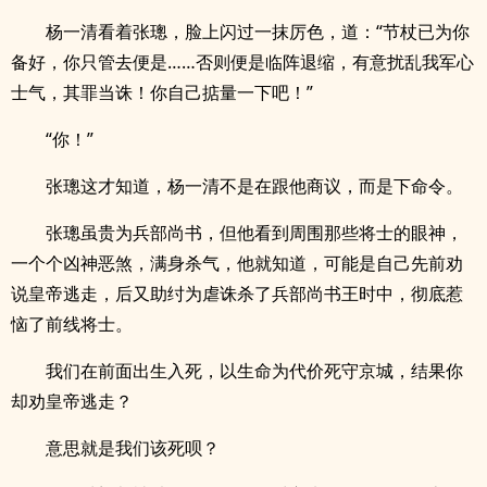
杨一清看着张璁，脸上闪过一抹厉色，道：“节杖已为你
备好，你只管去便是……否则便是临阵退缩，有意扰乱我军心
士气，其罪当诛！你自己掂量一下吧！”
“你！”
张璁这才知道，杨一清不是在跟他商议，而是下命令。
张璁虽贵为兵部尚书，但他看到周围那些将士的眼神，
一个个凶神恶煞，满身杀气，他就知道，可能是自己先前劝
说皇帝逃走，后又助纣为虐诛杀了兵部尚书王时中，彻底惹
恼了前线将士。
我们在前面出生入死，以生命为代价死守京城，结果你
却劝皇帝逃走？
意思就是我们该死呗？