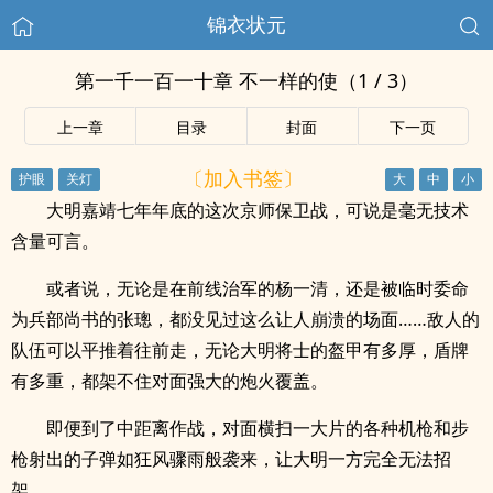
锦衣状元
第一千一百一十章 不一样的使（1 / 3）
上一章
目录
封面
下一页
〔加入书签〕
大明嘉靖七年年底的这次京师保卫战，可说是毫无技术
含量可言。
或者说，无论是在前线治军的杨一清，还是被临时委命
为兵部尚书的张璁，都没见过这么让人崩溃的场面……敌人的
队伍可以平推着往前走，无论大明将士的盔甲有多厚，盾牌
有多重，都架不住对面强大的炮火覆盖。
即便到了中距离作战，对面横扫一大片的各种机枪和步
枪射出的子弹如狂风骤雨般袭来，让大明一方完全无法招
架。