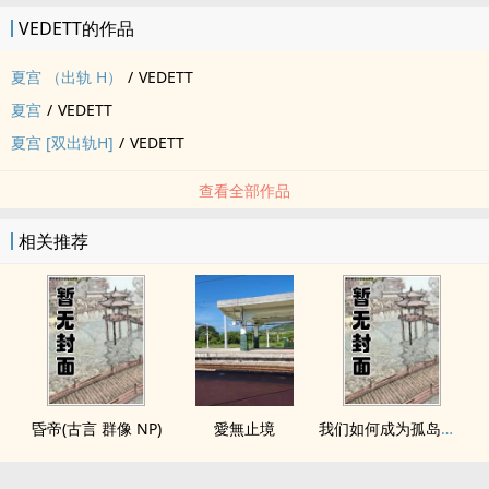
VEDETT的作品
夏宫 （出轨 H）
/
VEDETT
夏宫
/
VEDETT
夏宫 [双出轨H]
/
VEDETT
查看全部作品
相关推荐
昏帝(古言 群像 NP)
愛無止境
我们如何成为孤岛（异国，NPH）