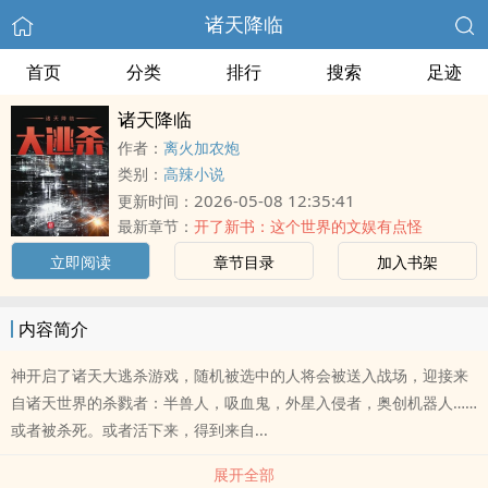
诸天降临
首页
分类
排行
搜索
足迹
诸天降临
作者：
离火加农炮
类别：
高辣小说
2026-05-08 12:35:41
更新时间：
最新章节：
开了新书：这个世界的文娱有点怪
立即阅读
章节目录
加入书架
内容简介
神开启了诸天大逃杀游戏，随机被选中的人将会被送入战场，迎接来
自诸天世界的杀戮者：半兽人，吸血鬼，外星入侵者，奥创机器人……
或者被杀死。或者活下来，得到来自...
展开全部