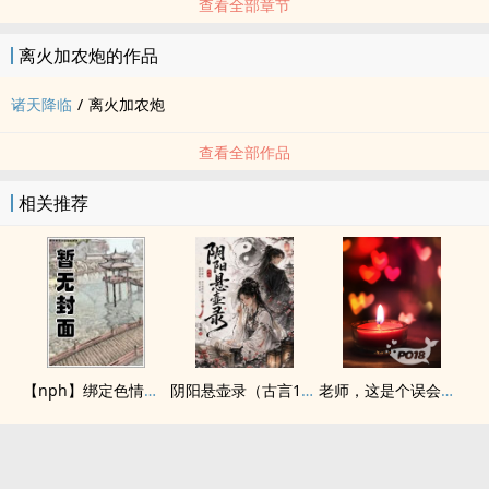
查看全部章节
离火加农炮的作品
诸天降临
/
离火加农炮
查看全部作品
相关推荐
【nph】绑定色情系统？我吗？
阴阳悬壶录（古言1v1H）
老师，这是个误会（gl，纯百）