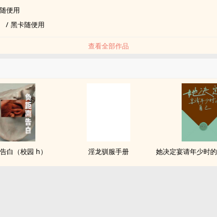
随便用
）
/
黑卡随便用
查看全部作品
告白（校园 h）
淫龙驯服手册