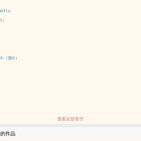
ai91u
h）
cash（微h）
查看全部章节
用的作品