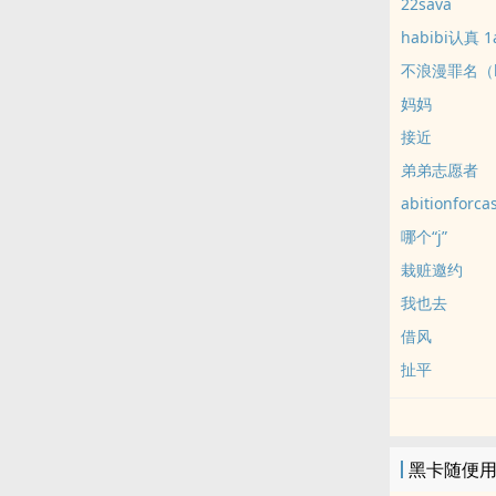
22sava
habibi认真 1
不浪漫罪名（
妈妈
接近
弟弟志愿者
abitionfor
哪个“j”
栽赃邀约
我也去
借风
扯平
黑卡随便