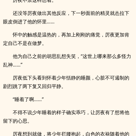
厉夜不禁这样想着。
还没等厉夜做出其他反应，下一秒面前的精灵就怂拉下
眼皮倒进了他的怀里……
怀中的触感是温热的，再加上刚刚的痛觉，厉夜更加肯
定自己不是在做梦。
他为自己之前的胡思乱想失笑，“这世上哪来那么多怪力
乱神……”
厉夜低下头看到怀着少年恬静的睡颜，心脏不可遏制的
剧烈跳了两下复又回归平静。
“睡着了啊……”
不得不说少年睡着的样子确实乖巧，让厉夜有了想将他
留下的心思。
厉夜想到就做，将少年拦腰抱起，白色的衣袂随着他的