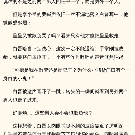
说话的不是之前两个男人的任中一个，而是另外一个人。
但是李小呈的哭喊声依旧一丝不漏地落入白晋耳中，他
微微蹙起眉：
呈呈又被欺负哭了吗？看来只有他才能把呈呈救走……
白晋暗自下定决心，这次一定不能退缩。手掌刚捏成
拳，就要将门扉捶开，一个有些咋咋呼呼的声音倏然响起：
“卧槽是我在做梦还是闹鬼了？为什么小骚货门口有个一
身白的小鬼！”
白晋被这声音吓了一跳，转头的一瞬间就看到另外两个
男人也走了过来。
好麻烦……这些男人会不会也欺负他？
这样想着，白晋以肉眼捕捉不到的速度靠近了厉明深，
几乎是不费任何力气就拦截下了厉明深的拳头，同时微屈身