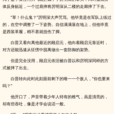
体反身贴近，一个过肩摔将厉明深从二楼的走廊摔了下去。
“草！什么鬼？”厉明深大声咒骂。他毕竟是在军队上练过
的，在空中调整了一下姿势。自信满满落在地上，但他毕竟
是西装革履，稍不甚就扭伤了脚。
白晋又看向离他最近的顾启元，他向着顾启元靠近时，
对方还能迅速从怔愣中脱离做出一套防御的架势。
但是完全没用，顾启元依旧被白晋以和厉明深同样的方
式被摔了出去。
白晋转向此时此刻面前剩下的唯一一个敌人，“你也要来
吗？”
他开口了，声音带着少年人特有的稚气，虽是清亮的，
却有些吞吐，像是才学会说话一般。