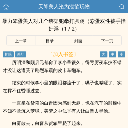
天降美人沦为泄欲玩物
暴力笨蛋美人对几个绑架犯拳打脚踢（彩蛋双性被手指
奸淫（1 / 2）
上一章
目录
封面
下一页
〔加入书签〕
厉明深和顾启元都肏了李小呈很久，得亏厉夜车技不错
才没让这遭受了剧烈车震的皮卡车翻车。
结束的时候李小呈的眼泪都流干了，嗓子也喊哑了。实
在撑不住昏睡过去。
一直坐在货箱的白晋因为感到无趣，也在汽车的颠簸中
不知不觉沉入梦境，美梦之中似乎有人让白晋去寻他。
白雾散去，白晋从货箱里爬了起来。