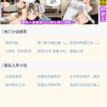
热门小说推荐
掌门要力挽狂澜（重生NPH)
苏舒的性爱记录（高H）
禁欲沦陷
入骨欢 【NP高H】
昏帝(古言 群像 NP)
愛無止境
最近入库小说
日落前爱你
剑修风评被害后
岁月有你相伴，真好
龙回汉末后传之诸神战纪
余你馀生之后
穿越古代考科举