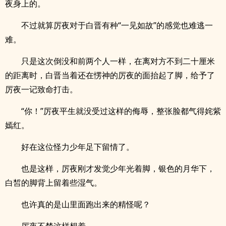
夜身上的。
不过就算厉夜对于白晋有种“一见如故”的感觉也难逃一
难。
只是这次倒没和前两个人一样，在离对方不到二十厘米
的距离时，白晋当着还在愣神的厉夜的面抬起了脚，给予了
厉夜一记致命打击。
“你！”厉夜平生就没受过这样的侮辱，整张脸都气得姹紫
嫣红。
好在这位怪力少年足下留情了。
也是这样，厉夜刚才发觉少年光着脚，银色的月华下，
白皙的脚背上留着些湿气。
也许真的是山里面跑出来的精怪呢？