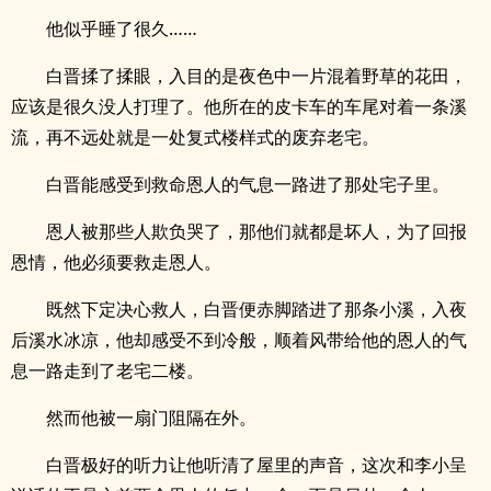
他似乎睡了很久……
白晋揉了揉眼，入目的是夜色中一片混着野草的花田，
应该是很久没人打理了。他所在的皮卡车的车尾对着一条溪
流，再不远处就是一处复式楼样式的废弃老宅。
白晋能感受到救命恩人的气息一路进了那处宅子里。
恩人被那些人欺负哭了，那他们就都是坏人，为了回报
恩情，他必须要救走恩人。
既然下定决心救人，白晋便赤脚踏进了那条小溪，入夜
后溪水冰凉，他却感受不到冷般，顺着风带给他的恩人的气
息一路走到了老宅二楼。
然而他被一扇门阻隔在外。
白晋极好的听力让他听清了屋里的声音，这次和李小呈