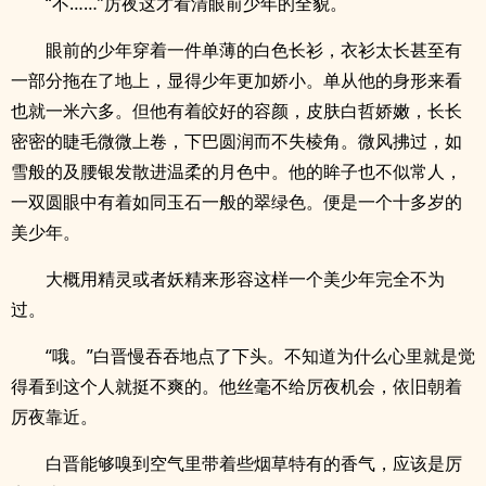
“不……”厉夜这才看清眼前少年的全貌。
眼前的少年穿着一件单薄的白色长衫，衣衫太长甚至有
一部分拖在了地上，显得少年更加娇小。单从他的身形来看
也就一米六多。但他有着皎好的容颜，皮肤白哲娇嫩，长长
密密的睫毛微微上卷，下巴圆润而不失棱角。微风拂过，如
雪般的及腰银发散进温柔的月色中。他的眸子也不似常人，
一双圆眼中有着如同玉石一般的翠绿色。便是一个十多岁的
美少年。
大概用精灵或者妖精来形容这样一个美少年完全不为
过。
“哦。”白晋慢吞吞地点了下头。不知道为什么心里就是觉
得看到这个人就挺不爽的。他丝毫不给厉夜机会，依旧朝着
厉夜靠近。
白晋能够嗅到空气里带着些烟草特有的香气，应该是厉