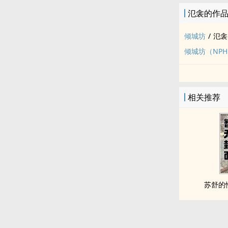
氾衾的作
倾城坊
/
氾衾
倾城坊（NP
相关推荐
苏舒的