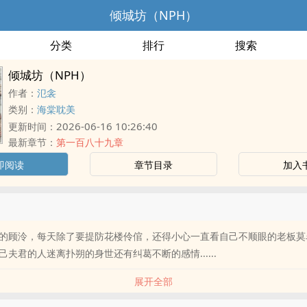
倾城坊（NPH）
分类
排行
搜索
倾城坊（NPH）
作者：
氾衾
类别：
海棠耽美
2026-06-16 10:26:40
更新时间：
最新章节：
第一百八十九章
即阅读
章节目录
加入
的顾泠，每天除了要提防花楼伶倌，还得小心一直看自己不顺眼的老板莫
夫君的人迷离扑朔的身世还有纠葛不断的感情......
展开全部