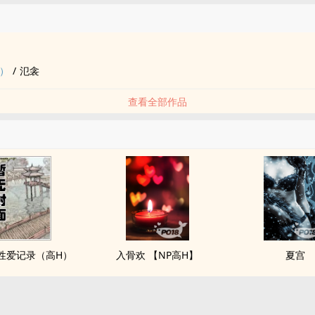
品
H）
/
氾衾
查看全部作品
性爱记录（高H）
入骨欢 【NP高H】
夏宫