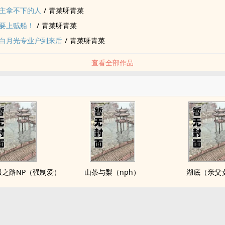
主拿不下的人
/
青菜呀青菜
要上贼船！
/
青菜呀青菜
白月光专业户到来后
/
青菜呀青菜
查看全部作品
服之路NP（强制爱）
山茶与梨（nph）
湖底（亲父