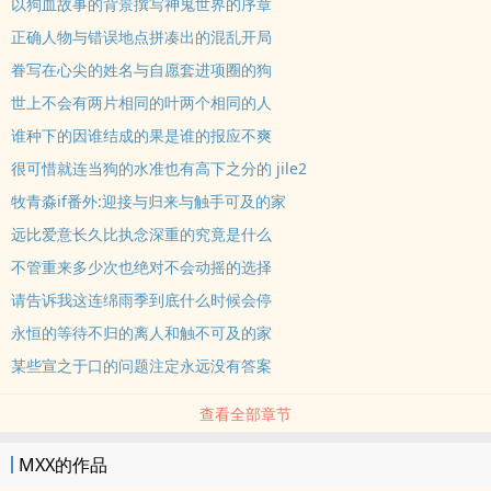
以狗血故事的背景撰写神鬼世界的序章
正确人物与错误地点拼凑出的混乱开局
眷写在心尖的姓名与自愿套进项圈的狗
世上不会有两片相同的叶两个相同的人
谁种下的因谁结成的果是谁的报应不爽
很可惜就连当狗的水准也有高下之分的 jile2
牧青淼if番外:迎接与归来与触手可及的家
远比爱意长久比执念深重的究竟是什么
不管重来多少次也绝对不会动摇的选择
请告诉我这连绵雨季到底什么时候会停
永恒的等待不归的离人和触不可及的家
某些宣之于口的问题注定永远没有答案
查看全部章节
MXX的作品