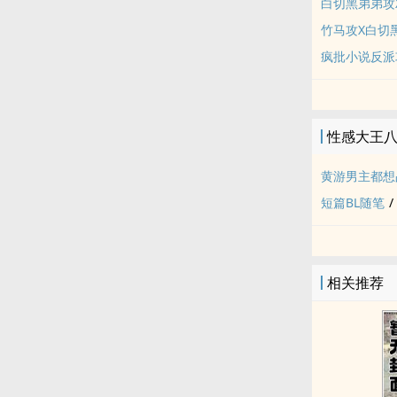
白切黑弟弟攻
竹马攻X白切
疯批小说反派
性感大王
黄游男主都想
短篇BL随笔
/
相关推荐