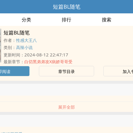
短篇BL随笔
分类
排行
搜索
短篇BL随笔
作者：
性感大王八
类别：
高辣小说
2024-08-12 22:47:17
更新时间：
最新章节：
白切黑弟弟攻X病娇哥哥受
即阅读
章节目录
加入
展开全部