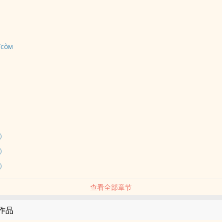
īcòм
）
）
）
查看全部章节
的作品