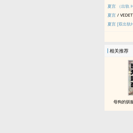
夏宫 （出轨 
夏宫
/
VEDET
夏宫 [双出轨H
相关推荐
母狗的驯